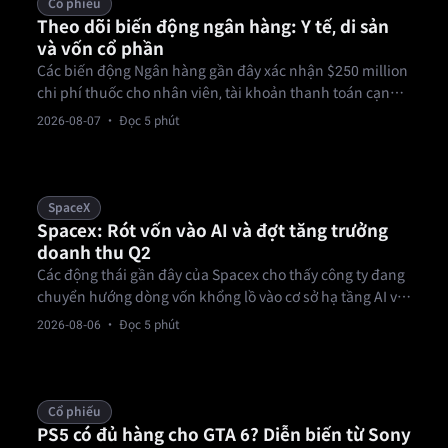
Cổ phiếu
Theo dõi biến động ngân hàng: Y tế, di sản
và vốn cổ phần
Các biến động Ngân hàng gần đây xác nhận $250 million
chi phí thuốc cho nhân viên, tài khoản thanh toán cạn
kiệt và áp lực ký quỹ hoạt động. Yêu cầu bồi thường y tế,
2026-08-07
· Đọc 5 phút
thu hồi di sản và thu hẹp ký quỹ cổ phần làm thay đổi nợ
nghĩa vụ của các định chế tài chính lớn như thế nào?
SpaceX
Spacex: Rót vốn vào AI và đợt tăng trưởng
doanh thu Q2
Các động thái gần đây của Spacex cho thấy công ty đang
chuyển hướng dòng vốn khổng lồ vào cơ sở hạ tầng AI vật
lý, sử dụng Tesla Megapack cho cơ sở Memphis Colossus
2026-08-06
· Đọc 5 phút
trong khi doanh thu Q2 tăng vọt.
Cổ phiếu
PS5 có đủ hàng cho GTA 6? Diễn biến từ Sony