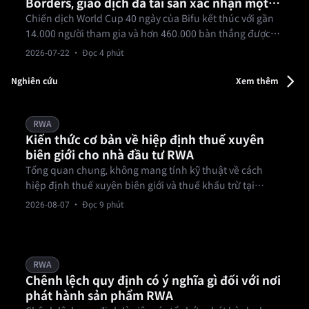
Borders, giao dịch đa tài sản xác nhận một
tài khoản, giao dịch thế giới
Chiến dịch World Cup 40 ngày của Bifu kết thúc với gần
14.000 người tham gia và hơn 460.000 bàn thắng được
ghi, với giao dịch ngoại hối đạt khối lượng danh nghĩa
2026-07-22
· Đọc 4 phút
hơn 160 triệu USD — một bài kiểm tra thực tế cho luận
điểm một tài khoản, đa tài sản của Bifu.
Nghiên cứu
Xem thêm
RWA
Kiến thức cơ bản về hiệp định thuế xuyên
biên giới cho nhà đầu tư RWA
Tổng quan chung, không mang tính kỹ thuật về cách
hiệp định thuế xuyên biên giới và thuế khấu trừ tại
nguồn tác động đến thu nhập từ đầu tư RWA; không phải
2026-08-07
· Đọc 9 phút
lời khuyên thuế.
RWA
Chênh lệch quy định có ý nghĩa gì đối với nơi
phát hành sản phẩm RWA