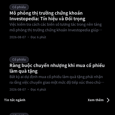
Cổ phiếu
Mô phỏng thị trường chứng khoán
Investopedia: Tín hiệu và Đối trọng
Việc kiểm tra cách các biến số tương tác trong nền tảng
mô phỏng thị trường chứng khoán Investopedia giúp
hạn chế rủi ro vận hành trong khi vẫn giữ nguyên cơ chế
2026-08-07
· Đọc 6 phút
định tuyến lệnh.
Cổ phiếu
Ràng buộc chuyển nhượng khi mua cổ phiếu
làm quà tặng
Bất kỳ ai dự định mua cổ phiếu làm quà tặng phải nhận
ra rằng việc chuyển giao một mức độ tiếp xúc theo chủ
đề tập trung sẽ chuyển rủi ro thanh khoản trực tiếp cho
2026-08-07
· Đọc 4 phút
người nhận.
Tin tức ngành
Xem thêm