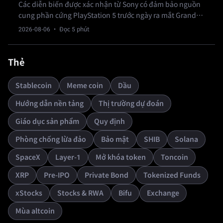
Các diễn biến được xác nhận từ Sony có đảm bảo nguồn
cung phần cứng PlayStation 5 trước ngày ra mắt Grand
Theft Auto VI vào 19 tháng 11?
2026-08-06
· Đọc 5 phút
Thẻ
Stablecoin
Meme coin
Dầu
Hướng dẫn nền tảng
Thị trường dự đoán
Giáo dục sản phẩm
Quy định
Phòng chống lừa đảo
Bảo mật
SHIB
Solana
SpaceX
Layer-1
Mở khóa token
Toncoin
XRP
Pre-IPO
Private Bond
Tokenized Funds
xStocks
Stocks & RWA
Bifu
Exchange
Mùa altcoin