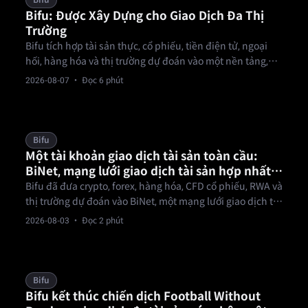
Bifu
Bifu: Được Xây Dựng cho Giao Dịch Đa Thị
Trường
Bifu tích hợp tài sản thực, cổ phiếu, tiền điện tử, ngoại
hối, hàng hóa và thị trường dự đoán vào một nền tảng,
cho phép nhà giao dịch đa tài sản linh hoạt chuyển đổi
2026-08-07
· Đọc 6 phút
trọng tâm thị trường.
Bifu
Một tài khoản giao dịch tài sản toàn cầu:
BiNet, mạng lưới giao dịch tài sản hợp nhất
của Bifu
Bifu đã đưa crypto, forex, hàng hóa, CFD cổ phiếu, RWA và
thị trường dự đoán vào BiNet, một mạng lưới giao dịch tài
sản hợp nhất nơi một lần KYC và một quỹ tiền mở ra mọi
2026-08-03
· Đọc 2 phút
thị trường.
Bifu
Bifu kết thúc chiến dịch Football Without