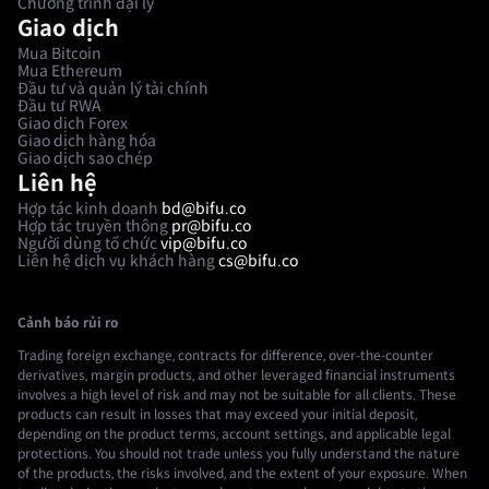
Chương trình đại lý
Giao dịch
Mua Bitcoin
Mua Ethereum
Đầu tư và quản lý tài chính
Đầu tư RWA
Giao dịch Forex
Giao dịch hàng hóa
Giao dịch sao chép
Liên hệ
Hợp tác kinh doanh
bd@bifu.co
Hợp tác truyền thông
pr@bifu.co
Người dùng tổ chức
vip@bifu.co
Liên hệ dịch vụ khách hàng
cs@bifu.co
Cảnh báo rủi ro
Trading foreign exchange, contracts for difference, over-the-counter
derivatives, margin products, and other leveraged financial instruments
involves a high level of risk and may not be suitable for all clients. These
products can result in losses that may exceed your initial deposit,
depending on the product terms, account settings, and applicable legal
protections. You should not trade unless you fully understand the nature
of the products, the risks involved, and the extent of your exposure. When