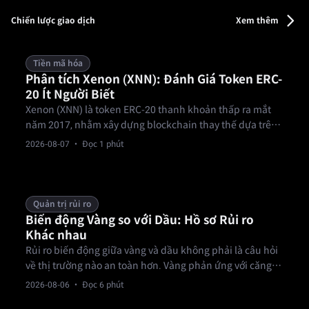
có thể xác minh — từ kết quả thể thao, bầu cử đến giải
trí.
Chiến lược giao dịch
Xem thêm
Tiền mã hóa
Phân tích Xenon (XNN): Đánh Giá Token ERC-
20 Ít Người Biết
Xenon (XNN) là token ERC-20 thanh khoản thấp ra mắt
năm 2017, nhằm xây dựng blockchain thay thế dựa trên
EOS. Với tổng cung 1 tỷ và lượng lưu thông 300 triệu, nó
2026-08-07
· Đọc 1 phút
vẫn là tài sản vi hóa ngủ đông trên trang xem trước
CoinMarketCap.
Quản trị rủi ro
Biến động Vàng so với Dầu: Hồ sơ Rủi ro
Khác nhau
Rủi ro biến động giữa vàng và dầu không phải là câu hỏi
về thị trường nào an toàn hơn. Vàng phản ứng với căng
thẳng vĩ mô, lãi suất và đồng đô la, trong khi dầu phản
2026-08-06
· Đọc 6 phút
ứng với cung, cầu, tồn kho và địa chính trị.