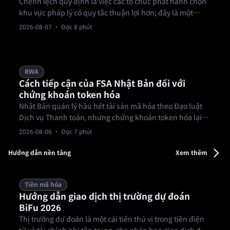
Chênh lệch quy định là việc các tổ chức phát hành chọn
khu vực pháp lý có quy tắc thuận lợi hơn; đây là một
phần bình thường của cấu trúc, nhưng nó ảnh hưởng
2026-08-07
· Đọc 8 phút
đến quyền khởi kiện của nhà đầu tư.
RWA
Cách tiếp cận của FSA Nhật Bản đối với
chứng khoán token hóa
Nhật Bản quản lý hầu hết tài sản mã hóa theo Đạo luật
Dịch vụ Thanh toán, nhưng chứng khoán token hóa lại
thuộc Đạo luật Công cụ Tài chính và Sàn giao dịch.
2026-08-06
· Đọc 7 phút
Hướng dẫn nền tảng
Xem thêm
Tiền mã hóa
Hướng dẫn giao dịch thị trường dự đoán
BiFu 2026
Thị trường dự đoán là một cải tiến thú vị trong tiền điện