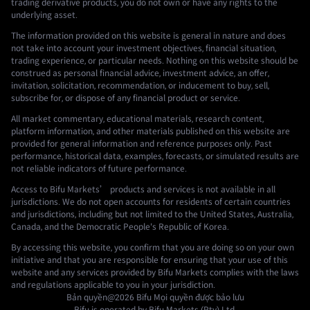
trading derivative products, you do not own or have any rights to the
underlying asset.
The information provided on this website is general in nature and does
not take into account your investment objectives, financial situation,
trading experience, or particular needs. Nothing on this website should be
construed as personal financial advice, investment advice, an offer,
invitation, solicitation, recommendation, or inducement to buy, sell,
subscribe for, or dispose of any financial product or service.
All market commentary, educational materials, research content,
platform information, and other materials published on this website are
provided for general information and reference purposes only. Past
performance, historical data, examples, forecasts, or simulated results are
not reliable indicators of future performance.
Access to Bifu Markets’ products and services is not available in all
jurisdictions. We do not open accounts for residents of certain countries
and jurisdictions, including but not limited to the United States, Australia,
Canada, and the Democratic People's Republic of Korea.
By accessing this website, you confirm that you are doing so on your own
initiative and that you are responsible for ensuring that your use of this
website and any services provided by Bifu Markets complies with the laws
and regulations applicable to you in your jurisdiction.
Bản quyền@2026
Bifu
Mọi quyền được bảo lưu