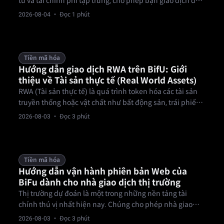
tử và tài chính phi tập trung, cho phép bạn giao dịch dựa
trên các sự kiện thực tế như kết quả thể thao, bầu cử, tin
2026-08-04
· Đọc 1 phút
tức và giải trí bằng hợp đồng có thể xác minh.
Tiền mã hóa
Hướng dẫn giao dịch RWA trên BifU: Giới
thiệu về Tài sản thực tế (Real World Assets)
RWA (Tài sản thực tế) là quá trình token hóa các tài sản
truyền thống hoặc vật chất như bất động sản, trái phiếu,
hàng hóa, tín dụng tư nhân và cổ phiếu lên blockchain,
2026-08-03
· Đọc 3 phút
cho phép giao dịch 24/7, minh bạch, thanh khoản cao và
rào cản thấp hơn so với tài chính truyền thống.
Tiền mã hóa
Hướng dẫn vận hành phiên bản Web của
BiFu dành cho nhà giao dịch thị trường
Thị trường dự đoán là một trong những nền tảng tài
chính thú vị nhất hiện nay. Chúng cho phép nhà giao
dịch mua và bán hợp đồng dựa trên các sự kiện tương lai
2026-08-03
· Đọc 3 phút