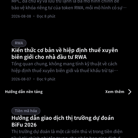
MPC, đa chữ ký và lưu trữ lạnh là ba mô hình chính để
bảo vệ khóa riêng tư của token RWA, mỗi mô hình có sự
đánh đổi khác nhau giữa bảo mật, tốc độ và tính linh
2026-08-08
· Đọc 8 phút
hoạt trong vận hành.
RWA
Kiến thức cơ bản về hiệp định thuế xuyên
biên giới cho nhà đầu tư RWA
Tổng quan chung, không mang tính kỹ thuật về cách
hiệp định thuế xuyên biên giới và thuế khấu trừ tại
nguồn tác động đến thu nhập từ đầu tư RWA; không phải
2026-08-07
· Đọc 9 phút
lời khuyên thuế.
Hướng dẫn nền tảng
Xem thêm
Tiền mã hóa
Hướng dẫn giao dịch thị trường dự đoán
BiFu 2026
Thị trường dự đoán là một cải tiến thú vị trong tiền điện