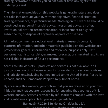
trading derivative products, you do not own or have any rights to the
underlying asset.
The information provided on this website is general in nature and does
not take into account your investment objectives, financial situation,
trading experience, or particular needs. Nothing on this website should be
construed as personal financial advice, investment advice, an offer,
invitation, solicitation, recommendation, or inducement to buy, sell,
subscribe for, or dispose of any financial product or service.
All market commentary, educational materials, research content,
platform information, and other materials published on this website are
provided for general information and reference purposes only. Past
performance, historical data, examples, forecasts, or simulated results are
not reliable indicators of future performance.
Access to Bifu Markets’ products and services is not available in all
jurisdictions. We do not open accounts for residents of certain countries
and jurisdictions, including but not limited to the United States, Australia,
Canada, and the Democratic People's Republic of Korea.
By accessing this website, you confirm that you are doing so on your own
initiative and that you are responsible for ensuring that your use of this
website and any services provided by Bifu Markets complies with the laws
and regulations applicable to you in your jurisdiction.
Bản quyền@2026
Bifu
Mọi quyền được bảo lưu