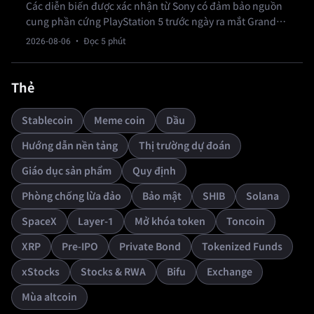
Các diễn biến được xác nhận từ Sony có đảm bảo nguồn
cung phần cứng PlayStation 5 trước ngày ra mắt Grand
Theft Auto VI vào 19 tháng 11?
2026-08-06
· Đọc 5 phút
Thẻ
Stablecoin
Meme coin
Dầu
Hướng dẫn nền tảng
Thị trường dự đoán
Giáo dục sản phẩm
Quy định
Phòng chống lừa đảo
Bảo mật
SHIB
Solana
SpaceX
Layer-1
Mở khóa token
Toncoin
XRP
Pre-IPO
Private Bond
Tokenized Funds
xStocks
Stocks & RWA
Bifu
Exchange
Mùa altcoin