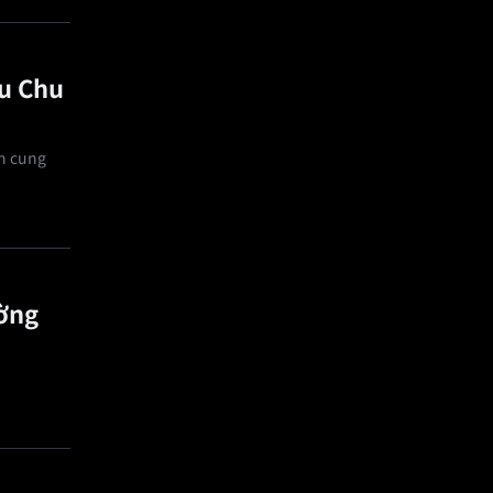
au Chu
ồn cung
ường