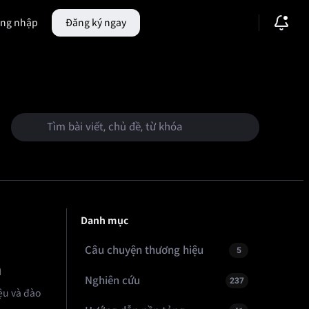
ng nhập
Đăng ký ngay
hiệu
🔥
Thị trường dự đoán
Danh mục
Câu chuyện thương hiệu
5
h
Nghiên cứu
237
iệu và đào