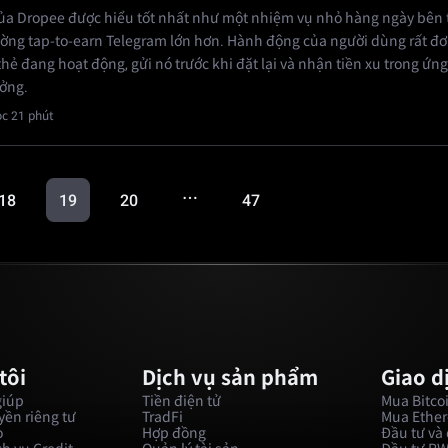
ủa Dropee được hiểu tốt nhất như một nhiệm vụ nhỏ hàng ngày bên 
rường tap-to-earn Telegram lớn hơn. Hành động của người dùng rất đơ
hẻ đang hoạt động, gửi nó trước khi đặt lại và nhận tiền xu trong ứn
ởng.
c 21 phút
…
18
19
20
47
tôi
Dịch vụ sản phẩm
Giao d
giúp
Tiền điện tử
Mua Bitco
ền riêng tư
TradFi
Mua Ethe
o
Hợp đồng
Đầu tư và 