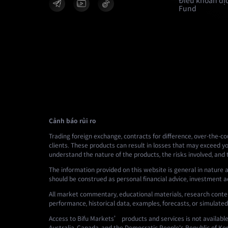
Điều khoản dịc
Fund
Cảnh báo rủi ro
Trading foreign exchange, contracts for difference, over-the-cou
clients. These products can result in losses that may exceed yo
understand the nature of the products, the risks involved, and
The information provided on this website is general in nature a
should be construed as personal financial advice, investment advi
All market commentary, educational materials, research conten
performance, historical data, examples, forecasts, or simulated
Access to Bifu Markets’ products and services is not available i