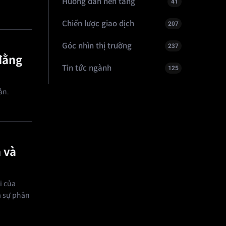
Hướng dẫn nền tảng
41
Chiến lược giao dịch
207
Góc nhìn thị trường
237
 đằng
Tin tức ngành
125
ản.
 và
i của
à sự phân