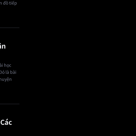
n đồ tiếp
ận
ài học
Đó là bài
chuyện
 Các