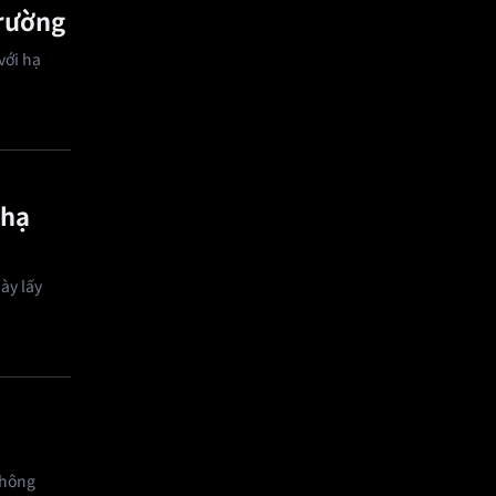
trường
với hạ
 hạ
ày lấy
không