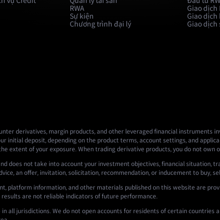
h vụ Credit
Quản lý tài sản
Đầu tư R
RWA
Giao dịch
Sự kiện
Giao dịch
Chương trình đại lý
Giao dịch
nter derivatives, margin products, and other leveraged financial instruments invo
ur initial deposit, depending on the product terms, account settings, and applicab
 the extent of your exposure. When trading derivative products, you do not own o
nd does not take into account your investment objectives, financial situation, tr
ce, an offer, invitation, solicitation, recommendation, or inducement to buy, sell,
t, platform information, and other materials published on this website are prov
 results are not reliable indicators of future performance.
n all jurisdictions. We do not open accounts for residents of certain countries an