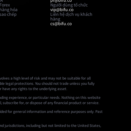
WA
pr@bifu.co
 Forex
Người dùng tổ chức
 hàng hóa
vip@bifu.co
 sao chép
Liên hệ dịch vụ khách
hàng
cs@bifu.co
lves a high level of risk and may not be suitable for all
le legal protections. You should not trade unless you fully
r have any rights to the underlying asset.
ading experience, or particular needs. Nothing on this website
 subscribe for, or dispose of any financial product or service.
ided for general information and reference purposes only. Past
d jurisdictions, including but not limited to the United States,