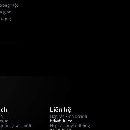
trong một
n giản:
g dụng
ịch
Liên hệ
in
Hợp tác kinh doanh
reum
bd@bifu.co
quản lý tài chính
Hợp tác truyền thông