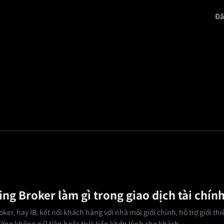
Đă
Sự giàu có
Quảng trường
Khuyến mãi
Giới t
ing Broker làm gì trong giao dịch tài chín
ker, hay IB, kết nối khách hàng với nhà môi giới chính, hỗ trợ giới th