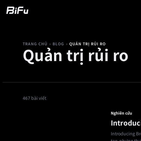
Mua
Thị trường
Giao dịch
Futures
›
›
QUẢN TRỊ RỦI RO
TRANG CHỦ
BLOG
Quản trị rủi ro
467 bài viết
Nghiên cứu
Introduc
Introducing Bro