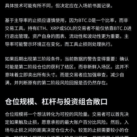
具体技术可能有所不同，但决定应在入场前书面记录。
基于主导率的止损应谨慎使用，因为BTC.D是一个比率，而非
交易工具。持有ETH、XRP或SOL的交易者不能仅依靠BTC.D进
行退出管理。资产自身的图表、流动性和波动性更为重要。主
导率可能警示环境正在变化，而工具止损则处理执行。
如果后期出现第三阶段条件，当前数据的警告变得重要：确认
可能是第二阶段仓位的获利了结区，而非新鲜入场区。这并不
意味着立即卖出所有头寸。而是交易者应加强审查，减少自
满，并判断原有的第二阶段风险回报是否仍然存在。
仓位规模、杠杆与投资组合敞口
仓位规模将一个想法转化为可控的风险量。交易者可以首先决
定如果触及止损，愿意承担的最大账户百分比风险。然后，入
场与止损之间的距离决定仓位大小。较宽的止损需要较小的仓