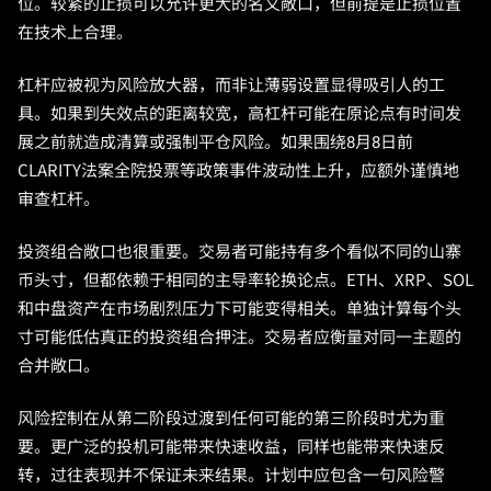
位。较紧的止损可以允许更大的名义敞口，但前提是止损位置
在技术上合理。
杠杆应被视为风险放大器，而非让薄弱设置显得吸引人的工
具。如果到失效点的距离较宽，高杠杆可能在原论点有时间发
展之前就造成清算或强制平仓风险。如果围绕8月8日前
CLARITY法案全院投票等政策事件波动性上升，应额外谨慎地
审查杠杆。
投资组合敞口也很重要。交易者可能持有多个看似不同的山寨
币头寸，但都依赖于相同的主导率轮换论点。ETH、XRP、SOL
和中盘资产在市场剧烈压力下可能变得相关。单独计算每个头
寸可能低估真正的投资组合押注。交易者应衡量对同一主题的
合并敞口。
风险控制在从第二阶段过渡到任何可能的第三阶段时尤为重
要。更广泛的投机可能带来快速收益，同样也能带来快速反
转，过往表现并不保证未来结果。计划中应包含一句风险警