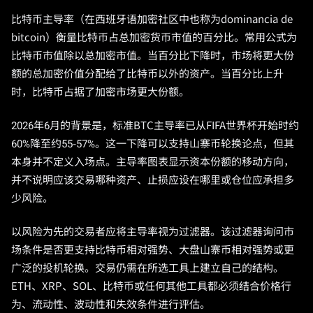
比特币主导率（在西班牙语加密社区中也称为dominancia de
bitcoin）衡量比特币占总加密货币市值的百分比。常用公式为
比特币市值除以总加密市值。当百分比下降时，市场将更大份
额的总加密价值分配给了比特币以外的资产。当百分比上升
时，比特币占据了加密市场更大份额。
2026年6月的背景是，标准BTC主导率已从FIFA世界杯开始时约
60%降至约55-57%。这一下降可以支持山寨币轮换论点，但其
本身并不定义入场点。主导率图表显示资本份额的移动方向，
并不说明应该交易哪种资产、止损应设在哪里或仓位应承担多
少风险。
以风险为先的交易者应将主导率视为过滤器。该过滤器询问市
场条件是否更支持比特币相对强势、大盘山寨币相对强势或更
广泛的投机轮换。交易仍需在所选工具上建立自己的结构。
ETH、XRP、SOL、比特币或任何其他工具都必须结合价格行
为、流动性、波动性和失效条件进行评估。