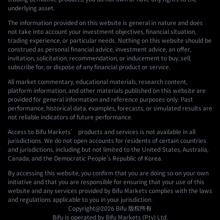
underlying asset.
The information provided on this website is general in nature and does
not take into account your investment objectives, financial situation,
trading experience, or particular needs. Nothing on this website should be
construed as personal financial advice, investment advice, an offer,
invitation, solicitation, recommendation, or inducement to buy, sell,
subscribe for, or dispose of any financial product or service.
All market commentary, educational materials, research content,
platform information, and other materials published on this website are
provided for general information and reference purposes only. Past
performance, historical data, examples, forecasts, or simulated results are
not reliable indicators of future performance.
Access to Bifu Markets’ products and services is not available in all
jurisdictions. We do not open accounts for residents of certain countries
and jurisdictions, including but not limited to the United States, Australia,
Canada, and the Democratic People's Republic of Korea.
By accessing this website, you confirm that you are doing so on your own
initiative and that you are responsible for ensuring that your use of this
website and any services provided by Bifu Markets complies with the laws
and regulations applicable to you in your jurisdiction.
Copyright@2026
Bifu
版权所有
Bifu is operated by Bifu Markets (Pty) Ltd.