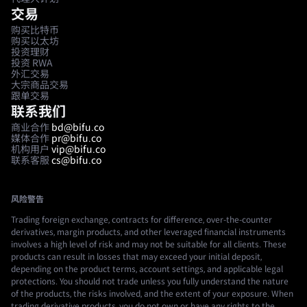
交易
购买比特币
购买以太坊
投资理财
投资 RWA
外汇交易
大宗商品交易
跟单交易
联系我们
商业合作
bd@bifu.co
媒体合作
pr@bifu.co
机构用户
vip@bifu.co
联系客服
cs@bifu.co
风险警告
Trading foreign exchange, contracts for difference, over-the-counter
derivatives, margin products, and other leveraged financial instruments
involves a high level of risk and may not be suitable for all clients. These
products can result in losses that may exceed your initial deposit,
depending on the product terms, account settings, and applicable legal
protections. You should not trade unless you fully understand the nature
of the products, the risks involved, and the extent of your exposure. When
trading derivative products, you do not own or have any rights to the