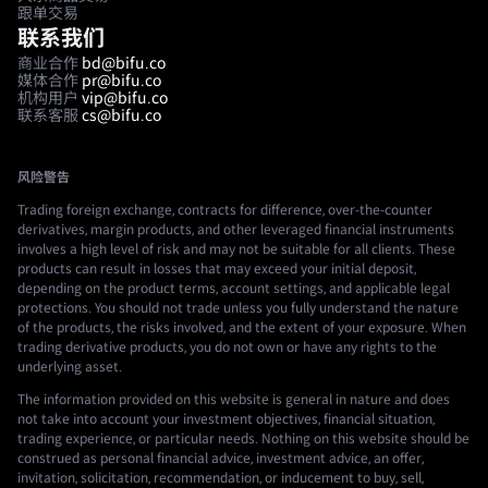
跟单交易
联系我们
商业合作
bd@bifu.co
媒体合作
pr@bifu.co
机构用户
vip@bifu.co
联系客服
cs@bifu.co
风险警告
Trading foreign exchange, contracts for difference, over-the-counter
derivatives, margin products, and other leveraged financial instruments
involves a high level of risk and may not be suitable for all clients. These
products can result in losses that may exceed your initial deposit,
depending on the product terms, account settings, and applicable legal
protections. You should not trade unless you fully understand the nature
of the products, the risks involved, and the extent of your exposure. When
trading derivative products, you do not own or have any rights to the
underlying asset.
The information provided on this website is general in nature and does
not take into account your investment objectives, financial situation,
trading experience, or particular needs. Nothing on this website should be
construed as personal financial advice, investment advice, an offer,
invitation, solicitation, recommendation, or inducement to buy, sell,