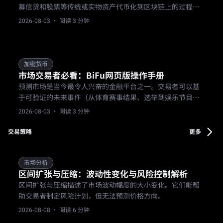
募信贷和股票等传统或实物资产代币化到区块链上的过程。
在BifU平台，用户可一站式交易、投资这些代币化资产，享
2026-08-03
· 阅读 3 分钟
受24/7交易、透明度和流动性。
加密货币
市场交易者必看：BiFu网页版操作手册
预测市场是当今最令人兴奋的金融平台之一。交易者可以基
于可验证的未来事件（从体育赛事结果、选举到娱乐节目结
果）买卖合约。市场价格反映了群体的集体概率估计，形成
2026-08-03
· 阅读 3 分钟
了一种透明的“群体智慧”机制。
交易策略
更多
市场分析
区间扩张与压缩：波动性变化与风险控制解析
区间扩张与压缩描述了市场波动幅度的大小变化。它们能帮
助交易者制定风险计划，但无法预测价格方向。
2026-08-08
· 阅读 6 分钟