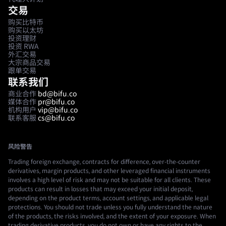
交易
购买比特币
购买以太坊
投资理财
投资 RWA
外汇交易
大宗商品交易
跟单交易
联系我们
商业合作
bd@bifu.co
媒体合作
pr@bifu.co
机构用户
vip@bifu.co
联系客服
cs@bifu.co
风险警告
Trading foreign exchange, contracts for difference, over-the-counter
derivatives, margin products, and other leveraged financial instruments
involves a high level of risk and may not be suitable for all clients. These
products can result in losses that may exceed your initial deposit,
depending on the product terms, account settings, and applicable legal
protections. You should not trade unless you fully understand the nature
of the products, the risks involved, and the extent of your exposure. When
trading derivative products, you do not own or have any rights to the