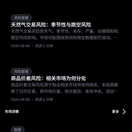
风险管理
天然气交易风险：季节性与跳空风险
天然气交易风险受天气、季节性、库存、产量、运输限制和
跳空风险影响。市场可能围绕预测和预定数据剧烈波动。交
易者在持有天然气头寸前，需要基于事件进行仓位管理、设
2026-08-08
· 阅读 6 分钟
置清晰的止损逻辑，并检查产品规则。
风险管理
商品价差风险：相关市场为何分化
商品价差交易风险源于假设相关市场将保持相关。本指南解
释了日历价差、跨市场价差、地点差异、库存冲击、流动性
缺口，以及为何价差交易仍需仓位限制、离场和事件检查。
2026-08-08
· 阅读 6 分钟
市场洞察
更多
股票