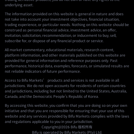
underlying asset.
The information provided on this website is general in nature and does
not take into account your investment objectives, financial situation,
trading experience, or particular needs. Nothing on this website should be
construed as personal financial advice, investment advice, an offer,
invitation, solicitation, recommendation, or inducement to buy, sell,
subscribe for, or dispose of any financial product or service.
All market commentary, educational materials, research content,
platform information, and other materials published on this website are
provided for general information and reference purposes only. Past
performance, historical data, examples, forecasts, or simulated results are
not reliable indicators of future performance.
Access to Bifu Markets’ products and services is not available in all
jurisdictions. We do not open accounts for residents of certain countries
and jurisdictions, including but not limited to the United States, Australia,
Canada, and the Democratic People's Republic of Korea.
By accessing this website, you confirm that you are doing so on your own
initiative and that you are responsible for ensuring that your use of this
website and any services provided by Bifu Markets complies with the laws
and regulations applicable to you in your jurisdiction.
Copyright@2026
Bifu
版权所有
Bifu is operated by Bifu Markets (Pty) Ltd.