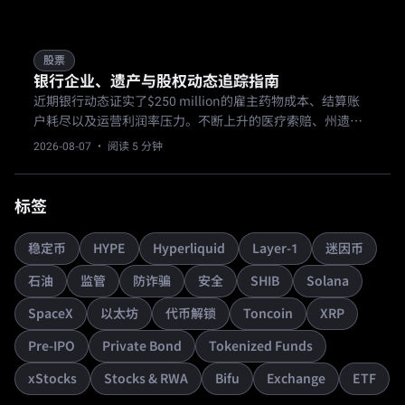
股票
银行企业、遗产与股权动态追踪指南
近期银行动态证实了$250 million的雇主药物成本、结算账
户耗尽以及运营利润率压力。不断上升的医疗索赔、州遗产
追偿和股权利润率压缩如何改变主要金融机构的负债？
2026-08-07
· 阅读 5 分钟
标签
稳定币
HYPE
Hyperliquid
Layer-1
迷因币
石油
监管
防诈骗
安全
SHIB
Solana
SpaceX
以太坊
代币解锁
Toncoin
XRP
Pre-IPO
Private Bond
Tokenized Funds
xStocks
Stocks & RWA
Bifu
Exchange
ETF