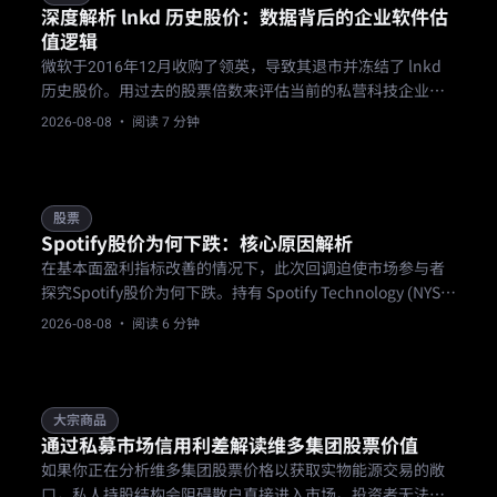
深度解析 lnkd 历史股价：数据背后的企业软件估
值逻辑
微软于2016年12月收购了领英，导致其退市并冻结了 lnkd
历史股价。用过去的股票倍数来评估当前的私营科技企业，
忽略了左右现代软件估值的锁定期到期和财报后下跌等因
2026-08-08
· 阅读 7 分钟
素。要正确应用这一基准，必须结合当前企业软件并购的风
险边界对这些旧指标进行调整。
股票
Spotify股价为何下跌：核心原因解析
在基本面盈利指标改善的情况下，此次回调迫使市场参与者
探究Spotify股价为何下跌。持有 Spotify Technology (NYSE:
SPOT) 股票的交易者面临着突然的估值缺口。
2026-08-08
· 阅读 6 分钟
大宗商品
通过私募市场信用利差解读维多集团股票价值
如果你正在分析维多集团股票价格以获取实物能源交易的敞
口，私人持股结构会阻碍散户直接进入市场。投资者无法在