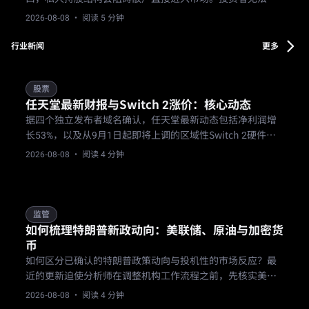
公开交易所 acquiring 维多集团的股票，只能将资金需求转
2026-08-08
· 阅读 5 分钟
向上市的炼油运营商和能源交易基金。
行业新闻
更多
股票
任天堂最新财报与Switch 2涨价：核心动态
据四个独立发布者域名确认，任天堂最新动态包括净利润增
长53%，以及从9月1日起即将上调的区域性Switch 2硬件价
格。
2026-08-08
· 阅读 4 分钟
监管
如何梳理特朗普新政动向：美联储、原油与加密货
币
如何区分已确认的特朗普政策动向与投机性的市场反应？最
近的更新迫使分析师在调整机构工作流程之前，先核实美联
储治理、企业加密资产储备以及原油市场波动性的变化。
2026-08-08
· 阅读 4 分钟