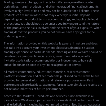
Trading foreign exchange, contracts for difference, over-the-counter
derivatives, margin products, and other leveraged financial instruments
involves a high level of risk and may not be suitable for all clients. These
products can result in losses that may exceed your initial deposit,
depending on the product terms, account settings, and applicable legal
protections. You should not trade unless you fully understand the nature
of the products, the risks involved, and the extent of your exposure. When
trading derivative products, you do not own or have any rights to the
underlying asset.
The information provided on this website is general in nature and does
not take into account your investment objectives, financial situation,
trading experience, or particular needs. Nothing on this website should be
construed as personal financial advice, investment advice, an offer,
invitation, solicitation, recommendation, or inducement to buy, sell,
subscribe for, or dispose of any financial product or service.
All market commentary, educational materials, research content,
platform information, and other materials published on this website are
provided for general information and reference purposes only. Past
performance, historical data, examples, forecasts, or simulated results are
not reliable indicators of future performance.
Access to Bifu Markets’ products and services is not available in all
jurisdictions. We do not open accounts for residents of certain countries
and jurisdictions, including but not limited to the United States, Australia,