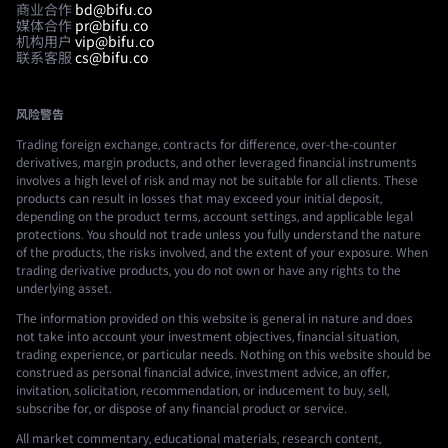
商业合作
bd@bifu.co
媒体合作
pr@bifu.co
机构用户
vip@bifu.co
联系客服
cs@bifu.co
风险警告
Trading foreign exchange, contracts for difference, over-the-counter
derivatives, margin products, and other leveraged financial instruments
involves a high level of risk and may not be suitable for all clients. These
products can result in losses that may exceed your initial deposit,
depending on the product terms, account settings, and applicable legal
protections. You should not trade unless you fully understand the nature
of the products, the risks involved, and the extent of your exposure. When
trading derivative products, you do not own or have any rights to the
underlying asset.
The information provided on this website is general in nature and does
not take into account your investment objectives, financial situation,
trading experience, or particular needs. Nothing on this website should be
construed as personal financial advice, investment advice, an offer,
invitation, solicitation, recommendation, or inducement to buy, sell,
subscribe for, or dispose of any financial product or service.
All market commentary, educational materials, research content,