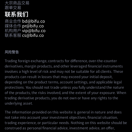
大宗商品交易
跟单交易
联系我们
商业合作
bd@bifu.co
媒体合作
pr@bifu.co
机构用户
vip@bifu.co
联系客服
cs@bifu.co
风险警告
Trading foreign exchange, contracts for difference, over-the-counter
derivatives, margin products, and other leveraged financial instruments
involves a high level of risk and may not be suitable for all clients. These
products can result in losses that may exceed your initial deposit,
depending on the product terms, account settings, and applicable legal
protections. You should not trade unless you fully understand the nature
of the products, the risks involved, and the extent of your exposure. When
trading derivative products, you do not own or have any rights to the
underlying asset.
The information provided on this website is general in nature and does
not take into account your investment objectives, financial situation,
trading experience, or particular needs. Nothing on this website should be
construed as personal financial advice, investment advice, an offer,