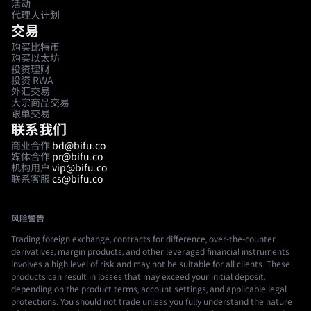
活动
代理人计划
交易
购买比特币
购买以太坊
投资理财
投资 RWA
外汇交易
大宗商品交易
跟单交易
联系我们
商业合作
bd@bifu.co
媒体合作
pr@bifu.co
机构用户
vip@bifu.co
联系客服
cs@bifu.co
风险警告
Trading foreign exchange, contracts for difference, over-the-counter
derivatives, margin products, and other leveraged financial instruments
involves a high level of risk and may not be suitable for all clients. These
products can result in losses that may exceed your initial deposit,
depending on the product terms, account settings, and applicable legal
protections. You should not trade unless you fully understand the nature