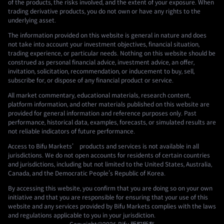
of the products, the risks involved, and the extent of your exposure. When
trading derivative products, you do not own or have any rights to the
underlying asset.
The information provided on this website is general in nature and does
not take into account your investment objectives, financial situation,
trading experience, or particular needs. Nothing on this website should be
construed as personal financial advice, investment advice, an offer,
invitation, solicitation, recommendation, or inducement to buy, sell,
subscribe for, or dispose of any financial product or service.
All market commentary, educational materials, research content,
platform information, and other materials published on this website are
provided for general information and reference purposes only. Past
performance, historical data, examples, forecasts, or simulated results are
not reliable indicators of future performance.
Access to Bifu Markets’ products and services is not available in all
jurisdictions. We do not open accounts for residents of certain countries
and jurisdictions, including but not limited to the United States, Australia,
Canada, and the Democratic People's Republic of Korea.
By accessing this website, you confirm that you are doing so on your own
initiative and that you are responsible for ensuring that your use of this
website and any services provided by Bifu Markets complies with the laws
and regulations applicable to you in your jurisdiction.