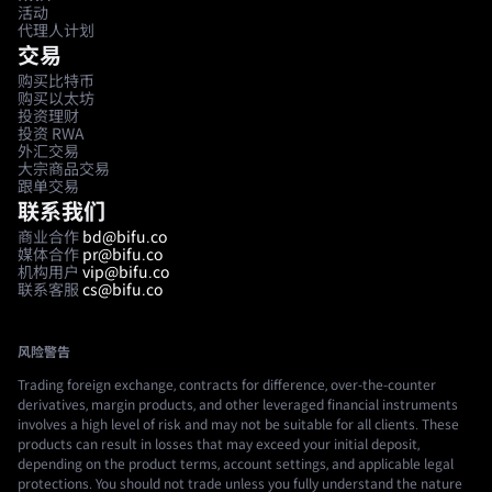
活动
代理人计划
交易
购买比特币
购买以太坊
投资理财
投资 RWA
外汇交易
大宗商品交易
跟单交易
联系我们
商业合作
bd@bifu.co
媒体合作
pr@bifu.co
机构用户
vip@bifu.co
联系客服
cs@bifu.co
风险警告
Trading foreign exchange, contracts for difference, over-the-counter
derivatives, margin products, and other leveraged financial instruments
involves a high level of risk and may not be suitable for all clients. These
products can result in losses that may exceed your initial deposit,
depending on the product terms, account settings, and applicable legal
protections. You should not trade unless you fully understand the nature