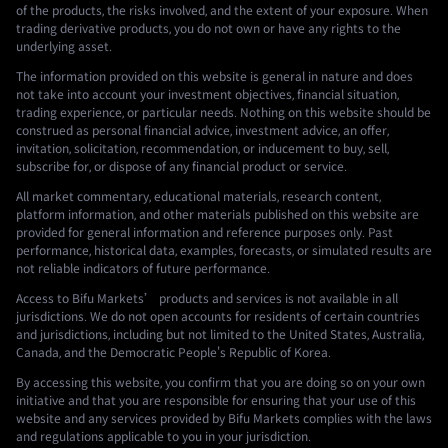
of the products, the risks involved, and the extent of your exposure. When
trading derivative products, you do not own or have any rights to the
underlying asset.
The information provided on this website is general in nature and does
not take into account your investment objectives, financial situation,
trading experience, or particular needs. Nothing on this website should be
construed as personal financial advice, investment advice, an offer,
invitation, solicitation, recommendation, or inducement to buy, sell,
subscribe for, or dispose of any financial product or service.
All market commentary, educational materials, research content,
platform information, and other materials published on this website are
provided for general information and reference purposes only. Past
performance, historical data, examples, forecasts, or simulated results are
not reliable indicators of future performance.
Access to Bifu Markets’ products and services is not available in all
jurisdictions. We do not open accounts for residents of certain countries
and jurisdictions, including but not limited to the United States, Australia,
Canada, and the Democratic People's Republic of Korea.
By accessing this website, you confirm that you are doing so on your own
initiative and that you are responsible for ensuring that your use of this
website and any services provided by Bifu Markets complies with the laws
and regulations applicable to you in your jurisdiction.