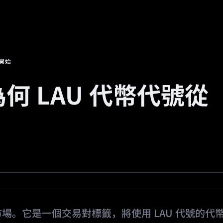
場
活動
邀請返傭
🔥
預測市場
證開始
為何 LAU 代幣代號從
市場。它是一個交易對標籤，將使用 LAU 代號的代