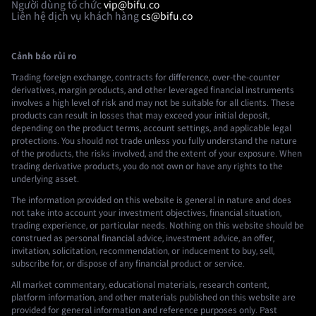
Người dùng tổ chức
vip@bifu.co
Liên hệ dịch vụ khách hàng
cs@bifu.co
Cảnh báo rủi ro
Trading foreign exchange, contracts for difference, over-the-counter
derivatives, margin products, and other leveraged financial instruments
involves a high level of risk and may not be suitable for all clients. These
products can result in losses that may exceed your initial deposit,
depending on the product terms, account settings, and applicable legal
protections. You should not trade unless you fully understand the nature
of the products, the risks involved, and the extent of your exposure. When
trading derivative products, you do not own or have any rights to the
underlying asset.
The information provided on this website is general in nature and does
not take into account your investment objectives, financial situation,
trading experience, or particular needs. Nothing on this website should be
construed as personal financial advice, investment advice, an offer,
invitation, solicitation, recommendation, or inducement to buy, sell,
subscribe for, or dispose of any financial product or service.
All market commentary, educational materials, research content,
platform information, and other materials published on this website are
provided for general information and reference purposes only. Past