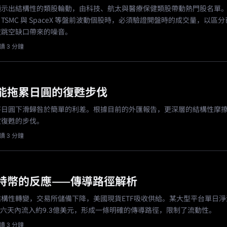
顯示出結構性的類股輪動，由科技、航太與醫療保健類股帶動熱門股名單
e、TSMC 與 SpaceX 等盤前波動個股時，必須驗證開盤時的成交量，以區
夜跳空缺口帶來的噪音。
讀 3 分鐘
能拖累日圓的復甦步伐
將日圓下滑歸咎於簡單的利差。根據目前的外匯報告，更深層的結構性摩
定復甦的步伐。
讀 3 分鐘
特幣的反應——傳導路徑解析
構性轉變，交易所儲備下降，美國現貨ETF吸收供給。某大型平台單日淨流出
在六天內流入約9.3億美元，形成一條明確的傳導路徑，限制了流動性。
讀 3 分鐘