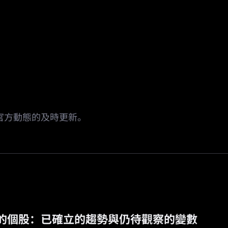
場
活動
邀請返傭
🔥
預測市場
 官方動態的及時更新。
的個股：已確立的趨勢與仍待觀察的變數