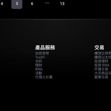
…
4
5
6
13
產品服務
交易
加密貨幣
購買比特
TradFi
購買以太
合約
投資理財
款
理財
投資 RWA
RWA
外匯交易
活動
大宗商品
代理人計畫
跟單交易