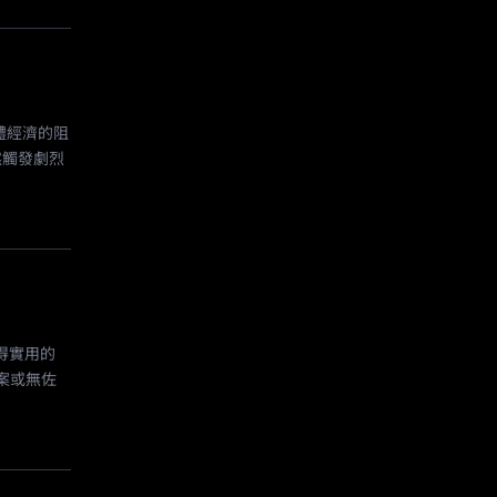
總體經濟的阻
然觸發劇烈
得實用的
案或無佐