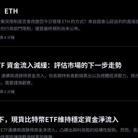
：ETH
衝突限制是否會改變您今日管理 ETH 的方式？來自國會山莊談判的直接
新的行政部門限制，儘管最終規則尚未公佈。
讀 4 分鐘
ETF 資金流入減緩：評估市場的下一步走勢
TF 連續兩週錄得資金流入，但長期持有者虧損賣出以及總體經濟壓力，揭
局，需要謹慎觀察。
讀 3 分鐘
下，現貨比特幣ETF維持穩定資金淨流入
ETF連續兩週錄得資金淨流入，凸顯出與科技股的結構性脫鉤。然而，長
動性風險讓復甦過程更加複雜。