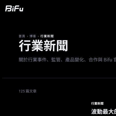
買幣
行情
交易
合約
財富
廣
›
›
行業新聞
首頁
博客
行業新聞
關於行業事件、監管、產品變化、合作與 Bifu
125 篇文章
行業新聞
波動最大