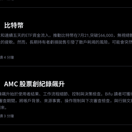
：比特幣
和連續五天的ETF資金流入，推動比特幣在7月21,突破$66,000，無視
股的疲軟。然而，長期持有者虧損拋售引發了散戶耗竭的風險，可能會突
讀 4 分鐘
：AMC 股票創紀錄飆升
紀錄飆升始於使用者結果、工作流程細節、控制與決策檢查。Bifu 讀者可獲
稿審查期間，將帳戶背景、來源事實、操作限制與下次審查檢查，與行銷文
開來。
讀 3 分鐘