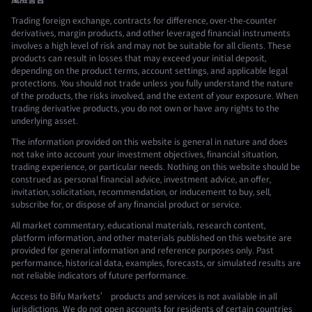
風險警告
Trading foreign exchange, contracts for difference, over-the-counter
derivatives, margin products, and other leveraged financial instruments
involves a high level of risk and may not be suitable for all clients. These
products can result in losses that may exceed your initial deposit,
depending on the product terms, account settings, and applicable legal
protections. You should not trade unless you fully understand the nature
of the products, the risks involved, and the extent of your exposure. When
trading derivative products, you do not own or have any rights to the
underlying asset.
The information provided on this website is general in nature and does
not take into account your investment objectives, financial situation,
trading experience, or particular needs. Nothing on this website should be
construed as personal financial advice, investment advice, an offer,
invitation, solicitation, recommendation, or inducement to buy, sell,
subscribe for, or dispose of any financial product or service.
All market commentary, educational materials, research content,
platform information, and other materials published on this website are
provided for general information and reference purposes only. Past
performance, historical data, examples, forecasts, or simulated results are
not reliable indicators of future performance.
Access to Bifu Markets’ products and services is not available in all
jurisdictions. We do not open accounts for residents of certain countries