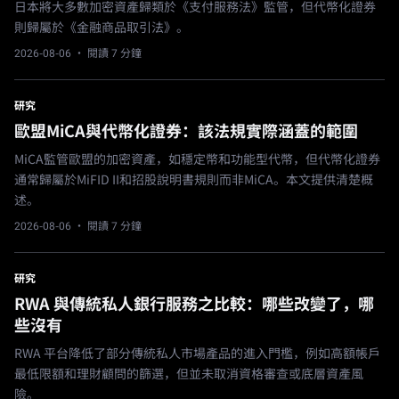
日本將大多數加密資產歸類於《支付服務法》監管，但代幣化證券
則歸屬於《金融商品取引法》。
2026-08-06
· 閱讀 7 分鐘
研究
歐盟MiCA與代幣化證券：該法規實際涵蓋的範圍
MiCA監管歐盟的加密資產，如穩定幣和功能型代幣，但代幣化證券
通常歸屬於MiFID II和招股說明書規則而非MiCA。本文提供清楚概
述。
2026-08-06
· 閱讀 7 分鐘
研究
RWA 與傳統私人銀行服務之比較：哪些改變了，哪
些沒有
RWA 平台降低了部分傳統私人市場產品的進入門檻，例如高額帳戶
最低限額和理財顧問的篩選，但並未取消資格審查或底層資產風
險。