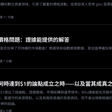
轉向數位資產領域，引發了嚴重的價格波動，促使投資人思考 gtec 股票
。
讀 11 分鐘
0 價格問題：證據能提供的解答
的價格是否反映了可持續的市場動能？根據現有指數期貨數據，其估值準確反
讀 7 分鐘
何時達到$1的論點成立之時——以及當其成真
$1提出了該論點、證據脈絡、市場結構與邊界條件。Bifu讀者能在完稿
號、需遵守的來源限制，以及具風險意識的背景資訊，而不會出現無根據
延伸的結論。
讀 6 分鐘