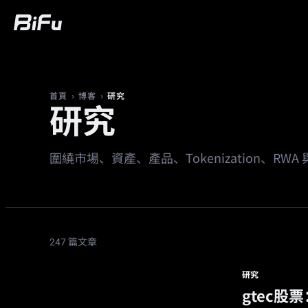
買幣
行情
交易
合約
財富
廣
›
›
研究
首頁
博客
研究
圍繞市場、資產、產品、Tokenization、R
247 篇文章
研究
gtec