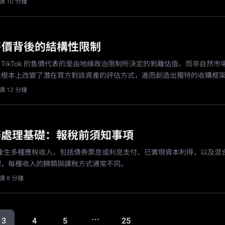
讀 10 分鐘
k 售價背後的結構性限制
TikTok 的售價代表的是由地緣政治限制所決定的剝離估值，而非自然市
從根本上改變了潛在買方對該資產的評估方式，進而創造出獨特的收購框
讀 12 分鐘
稅務處理基礎：報稅前須知事項
能產生多種應稅收入，包括債券票息或利息支付、已實現資本利得，以及混
配，每種收入的歸類與課稅方式通常不同。
讀 8 分鐘
…
3
4
5
25