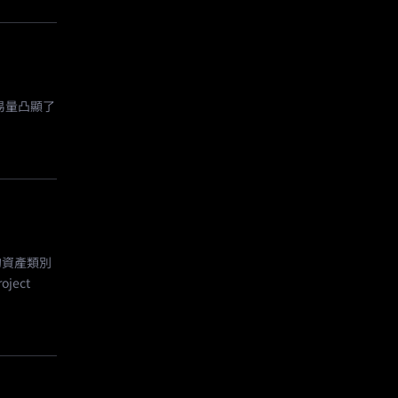
易量凸顯了
的資產類別
ect