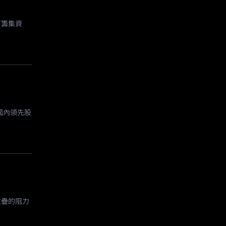
下籌集資
國內領先股
重疊的阻力