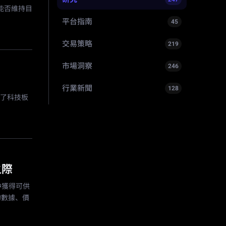
能否維持目
平台指南
45
交易策略
219
市場洞察
246
行業新聞
128
映了科技板
之際
中獲得可供
的數據、價