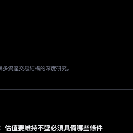
場
活動
邀請返傭
🔥
預測市場
WA 與多資產交易結構的深度研究。
股票：估值要維持不墜必須具備哪些條件