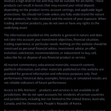
involves a high level of risk and may not be suitable for all clients. These
products can result in losses that may exceed your initial deposit,
depending on the product terms, account settings, and applicable legal
protections. You should not trade unless you fully understand the nature
of the products, the risks involved, and the extent of your exposure. When
trading derivative products, you do not own or have any rights to the
underlying asset.
The information provided on this website is general in nature and does
not take into account your investment objectives, financial situation,
trading experience, or particular needs. Nothing on this website should be
construed as personal financial advice, investment advice, an offer,
invitation, solicitation, recommendation, or inducement to buy, sell,
subscribe for, or dispose of any financial product or service.
All market commentary, educational materials, research content,
platform information, and other materials published on this website are
provided for general information and reference purposes only. Past
performance, historical data, examples, forecasts, or simulated results are
not reliable indicators of future performance.
Access to Bifu Markets’ products and services is not available in all
jurisdictions. We do not open accounts for residents of certain countries
and jurisdictions, including but not limited to the United States, Australia,
Canada, and the Democratic People's Republic of Korea.