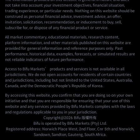
not take into account your investment objectives, financial situation,
trading experience, or particular needs. Nothing on this website should be
construed as personal financial advice, investment advice, an offer,
invitation, solicitation, recommendation, or inducement to buy, sell,
subscribe for, or dispose of any financial product or service.
All market commentary, educational materials, research content,
platform information, and other materials published on this website are
provided for general information and reference purposes only. Past
performance, historical data, examples, forecasts, or simulated results are
not reliable indicators of future performance.
Access to Bifu Markets’ products and services is not available in all
jurisdictions. We do not open accounts for residents of certain countries
and jurisdictions, including but not limited to the United States, Australia,
Canada, and the Democratic People's Republic of Korea.
By accessing this website, you confirm that you are doing so on your own
initiative and that you are responsible for ensuring that your use of this
website and any services provided by Bifu Markets complies with the laws
and regulations applicable to you in your jurisdiction.
Copyright@2026
Bifu
版權所有
Bifu is operated by Bifu Markets (Pty) Ltd.
Registered address: Norwich Place West, 2nd Floor, Cnr 5th and Norwich,
Sandown, Sandton, Gauteng, South Africa.