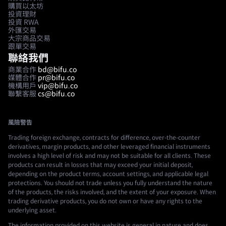
購買以太坊
投資理財
投資 RWA
外匯交易
大宗商品交易
跟單交易
聯絡我們
商業合作
bd@bifu.co
媒體合作
pr@bifu.co
機構用戶
vip@bifu.co
聯繫客服
cs@bifu.co
風險警告
Trading foreign exchange, contracts for difference, over-the-counter
derivatives, margin products, and other leveraged financial instruments
involves a high level of risk and may not be suitable for all clients. These
products can result in losses that may exceed your initial deposit,
depending on the product terms, account settings, and applicable legal
protections. You should not trade unless you fully understand the nature
of the products, the risks involved, and the extent of your exposure. When
trading derivative products, you do not own or have any rights to the
underlying asset.
The information provided on this website is general in nature and does