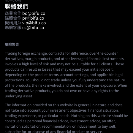
聯絡我們
商業合作
bd@bifu.co
媒體合作
pr@bifu.co
機構用戶
vip@bifu.co
聯繫客服
cs@bifu.co
風險警告
Trading foreign exchange, contracts for difference, over-the-counter
derivatives, margin products, and other leveraged financial instruments
involves a high level of risk and may not be suitable for all clients. These
products can result in losses that may exceed your initial deposit,
depending on the product terms, account settings, and applicable legal
protections. You should not trade unless you fully understand the nature
of the products, the risks involved, and the extent of your exposure. When
trading derivative products, you do not own or have any rights to the
underlying asset.
The information provided on this website is general in nature and does
not take into account your investment objectives, financial situation,
trading experience, or particular needs. Nothing on this website should be
construed as personal financial advice, investment advice, an offer,
invitation, solicitation, recommendation, or inducement to buy, sell,
subscribe for, or dispose of any financial product or service.