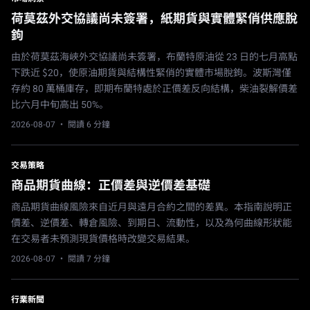
荷莫茲外交協議尚未簽署，紙期貨與實體緊俏供應脫
鉤
由於荷莫茲海峽外交協議尚未簽署，布蘭特原油從 23 日的七月高點
下跌近 $20，使原油期貨與結構性緊俏的實體市場脫鉤。波斯灣僅
存約 80 萬桶庫存，即期布蘭特處於正價差反向結構，柴油裂解價差
比六月中旬高出 50%。
2026-08-07
· 閱讀 6 分鐘
交易策略
商品期貨曲線：正價差與逆價差基礎
商品期貨曲線風險來自近月與遠月合約之間的差異。本指南說明正
價差、逆價差、轉倉風險、到期日、流動性，以及為何曲線形狀能
在交易者未預測現貨價格時改變交易結果。
2026-08-07
· 閱讀 7 分鐘
行業新聞