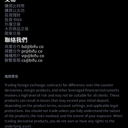
購買比特幣
購買以太坊
投資理財
投資 RWA
外匯交易
大宗商品交易
跟單交易
聯絡我們
商業合作
bd@bifu.co
媒體合作
pr@bifu.co
機構用戶
vip@bifu.co
聯繫客服
cs@bifu.co
風險警告
Trading foreign exchange, contracts for difference, over-the-counter
derivatives, margin products, and other leveraged financial instruments
involves a high level of risk and may not be suitable for all clients. These
products can result in losses that may exceed your initial deposit,
depending on the product terms, account settings, and applicable legal
protections. You should not trade unless you fully understand the nature
of the products, the risks involved, and the extent of your exposure. When
trading derivative products, you do not own or have any rights to the
underlying asset.