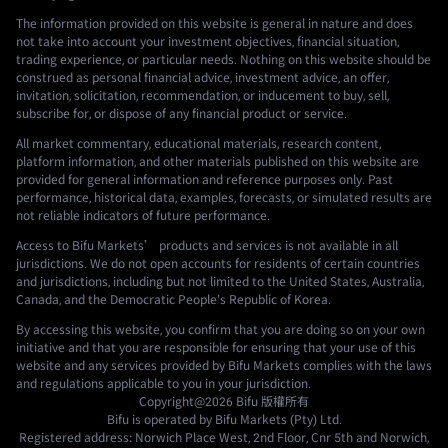
The information provided on this website is general in nature and does
not take into account your investment objectives, financial situation,
trading experience, or particular needs. Nothing on this website should be
construed as personal financial advice, investment advice, an offer,
invitation, solicitation, recommendation, or inducement to buy, sell,
subscribe for, or dispose of any financial product or service.
All market commentary, educational materials, research content,
platform information, and other materials published on this website are
provided for general information and reference purposes only. Past
performance, historical data, examples, forecasts, or simulated results are
not reliable indicators of future performance.
Access to Bifu Markets’ products and services is not available in all
jurisdictions. We do not open accounts for residents of certain countries
and jurisdictions, including but not limited to the United States, Australia,
Canada, and the Democratic People's Republic of Korea.
By accessing this website, you confirm that you are doing so on your own
initiative and that you are responsible for ensuring that your use of this
website and any services provided by Bifu Markets complies with the laws
and regulations applicable to you in your jurisdiction.
Copyright@2026
Bifu
版權所有
Bifu is operated by Bifu Markets (Pty) Ltd.
Registered address: Norwich Place West, 2nd Floor, Cnr 5th and Norwich,