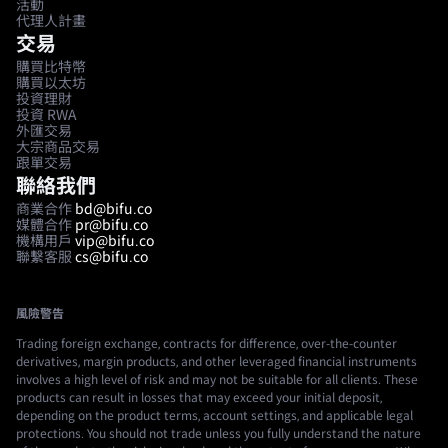
活動
代理人計畫
交易
購買比特幣
購買以太坊
投資理財
投資 RWA
外匯交易
大宗商品交易
跟單交易
聯絡我們
商業合作
bd@bifu.co
媒體合作
pr@bifu.co
機構用戶
vip@bifu.co
聯繫客服
cs@bifu.co
風險警告
Trading foreign exchange, contracts for difference, over-the-counter
derivatives, margin products, and other leveraged financial instruments
involves a high level of risk and may not be suitable for all clients. These
products can result in losses that may exceed your initial deposit,
depending on the product terms, account settings, and applicable legal
protections. You should not trade unless you fully understand the nature