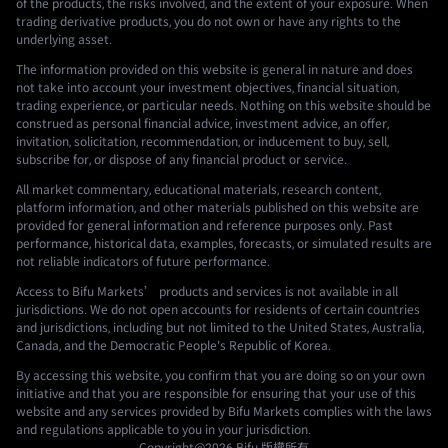
of the products, the risks involved, and the extent of your exposure. When
trading derivative products, you do not own or have any rights to the
underlying asset.
The information provided on this website is general in nature and does
not take into account your investment objectives, financial situation,
trading experience, or particular needs. Nothing on this website should be
construed as personal financial advice, investment advice, an offer,
invitation, solicitation, recommendation, or inducement to buy, sell,
subscribe for, or dispose of any financial product or service.
All market commentary, educational materials, research content,
platform information, and other materials published on this website are
provided for general information and reference purposes only. Past
performance, historical data, examples, forecasts, or simulated results are
not reliable indicators of future performance.
Access to Bifu Markets’ products and services is not available in all
jurisdictions. We do not open accounts for residents of certain countries
and jurisdictions, including but not limited to the United States, Australia,
Canada, and the Democratic People's Republic of Korea.
By accessing this website, you confirm that you are doing so on your own
initiative and that you are responsible for ensuring that your use of this
website and any services provided by Bifu Markets complies with the laws
and regulations applicable to you in your jurisdiction.