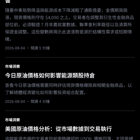
響
隨著中東局勢降溫與能源成本下降減輕了通膨擔憂，金價期貨跳
漲，現貨價格則守在 $4,050 之上。交易者在調整其衍生性金融商品
部位前，必須驗證 7 月非農就業數據、聯準會利率路徑以及清算所
保證金調整。這些變數將揭示此波漲勢是源於結構性需求或短期情
緒。
2026-08-04
· 閱讀 5 分鐘
市場洞察
今日原油價格如何影響能源類股持倉
查看今日原油價格需要同時評估現貨價格曝險與相關金融商品，以
了解總體經濟變化如何影響投資組合配置。
2026-08-04
· 閱讀 4 分鐘
市場洞察
美國原油價格分析：從市場數據到交易執行
追蹤能源市場的交易者目前面臨確認的 USOIL 價格回落，主因是總