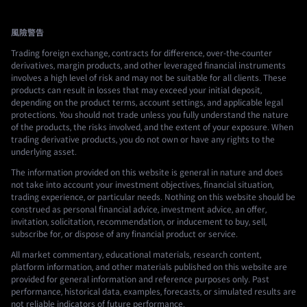
風險警告
Trading foreign exchange, contracts for difference, over-the-counter
derivatives, margin products, and other leveraged financial instruments
involves a high level of risk and may not be suitable for all clients. These
products can result in losses that may exceed your initial deposit,
depending on the product terms, account settings, and applicable legal
protections. You should not trade unless you fully understand the nature
of the products, the risks involved, and the extent of your exposure. When
trading derivative products, you do not own or have any rights to the
underlying asset.
The information provided on this website is general in nature and does
not take into account your investment objectives, financial situation,
trading experience, or particular needs. Nothing on this website should be
construed as personal financial advice, investment advice, an offer,
invitation, solicitation, recommendation, or inducement to buy, sell,
subscribe for, or dispose of any financial product or service.
All market commentary, educational materials, research content,
platform information, and other materials published on this website are
provided for general information and reference purposes only. Past
performance, historical data, examples, forecasts, or simulated results are
not reliable indicators of future performance.