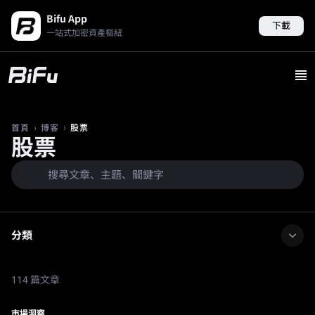
Bifu App
下載
一站式加密資產樞紐
›
›
股票
首頁
博客
股票
分類
114 篇文章
市場洞察