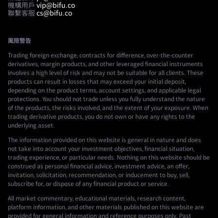
機構用戶
vip@bifu.co
聯繫客服
cs@bifu.co
風險警告
Trading foreign exchange, contracts for difference, over-the-counter
derivatives, margin products, and other leveraged financial instruments
involves a high level of risk and may not be suitable for all clients. These
products can result in losses that may exceed your initial deposit,
depending on the product terms, account settings, and applicable legal
protections. You should not trade unless you fully understand the nature
of the products, the risks involved, and the extent of your exposure. When
trading derivative products, you do not own or have any rights to the
underlying asset.
The information provided on this website is general in nature and does
not take into account your investment objectives, financial situation,
trading experience, or particular needs. Nothing on this website should be
construed as personal financial advice, investment advice, an offer,
invitation, solicitation, recommendation, or inducement to buy, sell,
subscribe for, or dispose of any financial product or service.
All market commentary, educational materials, research content,
platform information, and other materials published on this website are
provided for general information and reference purposes only. Past