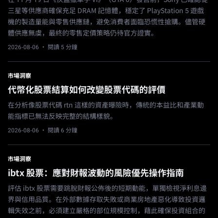
三星等供應商確保充足 DRAM 記憶體，穩定了 PlayStation 5 遊戲
機的製造量能與零售供應鏈，避免消費者面臨恐慌性搶購。儘管硬
體供應無虞，最終的零售定價策略仍待官方證實。
2026-08-06
· 閱讀 5 分鐘
市場洞察
代幣化股票結算如何改變股票代碼的評價
在分析像股票代碼 rtn 這樣的資產曝險時，傳統的本益比和產業動
能指標已無法反映完整的結構樣貌。
2026-08-06
· 閱讀 6 分鐘
市場洞察
ibtx 股票：應對財報波動的風險優先操作指南
評估 ibtx 股票需要跳脫財報公佈後的短期動能，單獨檢視淨利息邊
界與信用品質。在外部數據存取失敗或商業房地產惡化導致投資邏
輯失效之前，必須建立嚴格的部位規模控制，藉此確保投資組合的