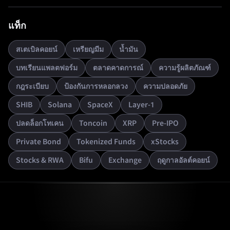
แท็ก
สเตเบิลคอยน์
เหรียญมีม
น้ำมัน
บทเรียนแพลตฟอร์ม
ตลาดคาดการณ์
ความรู้ผลิตภัณฑ์
กฎระเบียบ
ป้องกันการหลอกลวง
ความปลอดภัย
SHIB
Solana
SpaceX
Layer-1
ปลดล็อกโทเคน
Toncoin
XRP
Pre-IPO
Private Bond
Tokenized Funds
xStocks
Stocks & RWA
Bifu
Exchange
ฤดูกาลอัลต์คอยน์