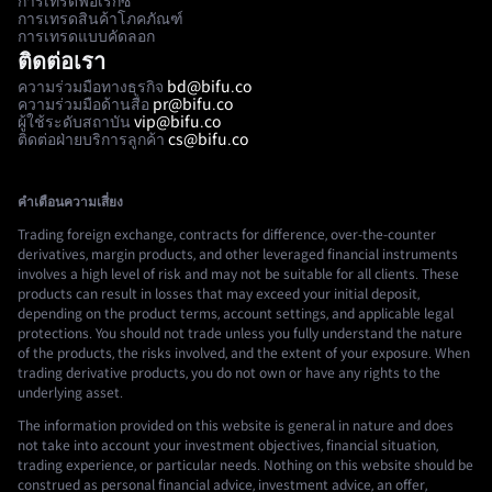
การเทรดฟอเร็กซ์
การเทรดสินค้าโภคภัณฑ์
การเทรดแบบคัดลอก
ติดต่อเรา
ความร่วมมือทางธุรกิจ
bd@bifu.co
ความร่วมมือด้านสื่อ
pr@bifu.co
ผู้ใช้ระดับสถาบัน
vip@bifu.co
ติดต่อฝ่ายบริการลูกค้า
cs@bifu.co
คำเตือนความเสี่ยง
Trading foreign exchange, contracts for difference, over-the-counter
derivatives, margin products, and other leveraged financial instruments
involves a high level of risk and may not be suitable for all clients. These
products can result in losses that may exceed your initial deposit,
depending on the product terms, account settings, and applicable legal
protections. You should not trade unless you fully understand the nature
of the products, the risks involved, and the extent of your exposure. When
trading derivative products, you do not own or have any rights to the
underlying asset.
The information provided on this website is general in nature and does
not take into account your investment objectives, financial situation,
trading experience, or particular needs. Nothing on this website should be
construed as personal financial advice, investment advice, an offer,