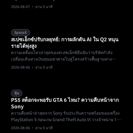
อัตรากำไรขั้นต้น การเรียกร้องค่ารักษาพยาบาลที่เพิ่มขึ้น การ
2026-08-07
· อ่าน 5 นาที
ยึดทรัพย์มรดกของรัฐ และแรงกดดันจากส่วนต่างผลตอบแทน
จะเปลี่ยนแปลงหนี้สินของสถาบันการเงินรายใหญ่อย่างไร
SpaceX
สเปซเอ็กซ์ปรับกลยุทธ์: การผลักดัน AI ใน Q2 หนุน
รายได้พุ่งสูง
ความเคลื่อนไหวล่าสุดของสเปซเอ็กซ์ยืนยันว่าบริษัทกำลัง
เปลี่ยนเส้นทางเงินทุนมหาศาลไปสู่โครงสร้างพื้นฐานทาง
กายภาพของ AI โดยใช้เทสลาเมกะแพ็กสำหรับศูนย์โคลอสซัส
2026-08-06
· อ่าน 5 นาที
ในเมมฟิส ขณะที่รายได้ใน Q2 พุ่งสูง
หุ้น
PS5 สต็อกจะพอรับ GTA 6 ไหม? ความคืบหน้าจาก
Sony
ความคืบหน้าล่าสุดจาก Sony รับประกันความพร้อมของเครื่อง
PlayStation 5 ก่อนเกม Grand Theft Auto VI วางจำหน่าย 19
พฤศจิกายนนี้หรือไม่?
2026-08-06
· อ่าน 5 นาที