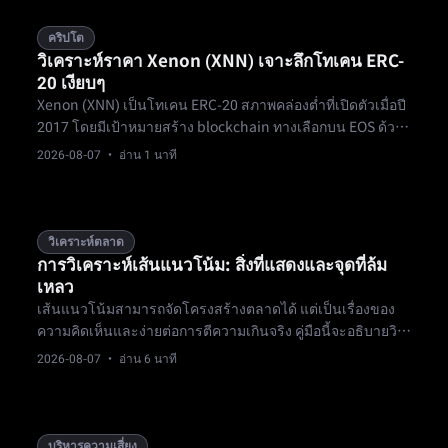
คริปโต
วิเคราะห์ราคา Xenon (XNN) เจาะลึกโทเคน ERC-
20 เงียบๆ
Xenon (XNN) เป็นโทเคน ERC-20 สภาพคล่องต่ำที่เปิดตัวเมื่อปี
2017 โดยมีเป้าหมายสร้าง blockchain ทางเลือกบน EOS ด้วย
อุปทานทั้งหมด 1 พันล้านและอุปทานหมุนเวียน 300 ล้าน ทำให้
2026-08-07
· อ่าน 1 นาที
มันกลายเป็นไมโครแคปที่จำศีลอยู่บนสถานะตัวอย่างของ
CoinMarketCap
วิเคราะห์ตลาด
การวิเคราะห์เส้นแนวโน้ม: สิ่งที่แสดงและจุดที่ล้ม
เหลว
เส้นแนวโน้มสามารถจัดโครงสร้างตลาดได้ แต่เป็นเรื่องของ
ความคิดเห็นและง่ายต่อการตีความเกินจริง คู่มือนี้จะอธิบายวิธี
ใช้เป็นบริบท ไม่ใช่เป็นข้อพิสูจน์
2026-08-07
· อ่าน 6 นาที
บริหารความเสี่ยง