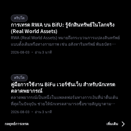
ได้
คริปโต
การเทรด RWA บน BifU: รู้จักสินทรัพย์ในโลกจริง
(Real World Assets)
RWA (Real World Assets) หมายถึงกระบวนการแปลงสินทรัพย์
แบบดั้งเดิมหรือทางกายภาพ เช่น อสังหาริมทรัพย์ พันธบัตร
สินค้าโภคภัณฑ์ สินเชื่อเอกชน และหุ้น ให้เป็นโทเค็นบนบล็อก
2026-08-03
· อ่าน 3 นาที
เชน ช่วยให้ลงทุนเทรดได้ตลอด 24 ชั่วโมง โปร่งใส สภาพคล่อง
ดี และมีอุปสรรคต่ำ
คริปโต
คู่มือการใช้งาน BiFu เวอร์ชันเว็บ สำหรับนักเทรด
ตลาดพยากรณ์
ตลาดพยากรณ์เป็นหนึ่งในแพลตฟอร์มทางการเงินที่น่าตื่นเต้น
ที่สุดในปัจจุบัน ช่วยให้นักเทรดสามารถซื้อขายสัญญาตาม
เหตุการณ์ในอนาคตที่ตรวจสอบได้ ตั้งแต่ผลกีฬา การเลือกตั้ง
2026-08-03
· อ่าน 3 นาที
ไปจนถึงผลบันเทิง ราคาตลาดสะท้อนการประมาณความน่าจะ
เป็นโดยรวมของฝูงชน สร้างกลไก "ภูมิปัญญาของฝูงชน" ที่
กลยุทธ์การเทรด
เพิ่มเติม
โปร่งใส