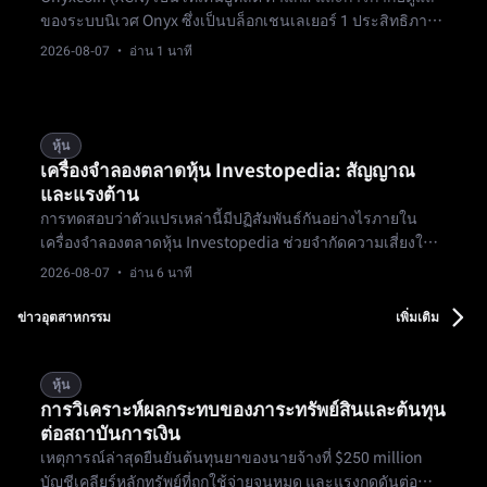
ของระบบนิเวศ Onyx ซึ่งเป็นบล็อกเชนเลเยอร์ 1 ประสิทธิภาพ
สูงที่สร้างขึ้นสำหรับการชำระเงิน สถาบันการเงิน และ
2026-08-07
· อ่าน 1 นาที
แอปพลิเคชันในโลกจริง
หุ้น
เครื่องจำลองตลาดหุ้น Investopedia: สัญญาณ
และแรงต้าน
การทดสอบว่าตัวแปรเหล่านี้มีปฏิสัมพันธ์กันอย่างไรภายใน
เครื่องจำลองตลาดหุ้น Investopedia ช่วยจำกัดความเสี่ยงใน
การดำเนินงานในขณะที่รักษากลไกการจัดลำดับคำสั่งซื้อขาย
2026-08-07
· อ่าน 6 นาที
ข้อมูลตลาดล่าสุดแสดงให้เห็นว่าอัตราผลตอบแทนพันธบัตร
รัฐบาลอายุ 10 ปีปรับตัวลดลงเหลือ 4.67% หลังจากแตะระดับ
ข่าวอุตสาหกรรม
เพิ่มเติม
สูงสุดนับตั้งแต่ต้นปี 2025
หุ้น
การวิเคราะห์ผลกระทบของภาระทรัพย์สินและต้นทุน
ต่อสถาบันการเงิน
เหตุการณ์ล่าสุดยืนยันต้นทุนยาของนายจ้างที่ $250 million
บัญชีเคลียร์หลักทรัพย์ที่ถูกใช้จ่ายจนหมด และแรงกดดันต่อ