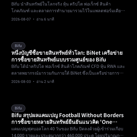
Bifu นำสินทรัพย์ในโลกจริง หุ้น คริปโต ฟอเร็กซ์ สินค้า
โภคภัณฑ์ และตลาดการทำนายมารวมไว้ในแพลตฟอร์มเดียว
มอบสิทธิ์ในการปรับเปลี่ยนตามการเปลี่ยนแปลงจุดสนใจของ
2026-08-07
· อ่าน 6 นาที
ตลาดให้กับเทรดเดอร์ข้ามสินทรัพย์
Bifu
หนึ่งบัญชีซื้อขายสินทรัพย์ทั่วโลก: BiNet เครือข่าย
การซื้อขายสินทรัพย์แบบรวมศูนย์ของ Bifu
Bifu ได้นำคริปโต ฟอเร็กซ์ สินค้าโภคภัณฑ์ CFD หุ้น RWA และ
ตลาดพยากรณ์มารวมกันภายใต้ BiNet ซึ่งเป็นเครือข่ายการซื้อ
ขายสินทรัพย์แบบรวมศูนย์ที่ใช้ KYC เดียวและเงินทุนกองเดียว
2026-08-03
· อ่าน 2 นาที
เพื่อเปิดทุกตลาด
Bifu
Bifu สรุปผลแคมเปญ Football Without Borders
การซื้อขายหลายสินทรัพย์ยืนยันแนวคิด 'One
Account, Trade the World'
แคมเปญฟุตบอลโลก 40 วันของ Bifu ปิดลงด้วยผู้เข้าร่วมเกือบ
14,000 รายและประตูมากกว่า 460,000 ประตู โดยปริมาณการ