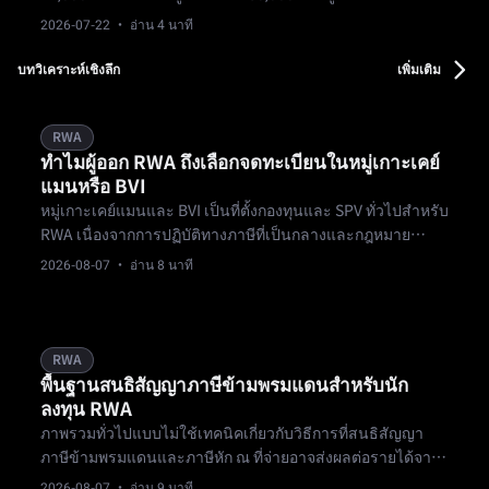
ซื้อขายฟอเร็กซ์สูงกว่า 160 ล้านดอลลาร์สหรัฐ — เป็นการ
2026-07-22
· อ่าน 4 นาที
ทดสอบในโลกจริงของแนวคิดบัญชีเดียวซื้อขายหลายสินทรัพย์
ของ Bifu
บทวิเคราะห์เชิงลึก
เพิ่มเติม
RWA
ทำไมผู้ออก RWA ถึงเลือกจดทะเบียนในหมู่เกาะเคย์
แมนหรือ BVI
หมู่เกาะเคย์แมนและ BVI เป็นที่ตั้งกองทุนและ SPV ทั่วไปสำหรับ
RWA เนื่องจากการปฏิบัติทางภาษีที่เป็นกลางและกฎหมาย
กองทุนที่มั่นคง ไม่ใช่เพราะรับประกันการคุ้มครองนักลงทุน
2026-08-07
· อ่าน 8 นาที
RWA
พื้นฐานสนธิสัญญาภาษีข้ามพรมแดนสำหรับนัก
ลงทุน RWA
ภาพรวมทั่วไปแบบไม่ใช้เทคนิคเกี่ยวกับวิธีการที่สนธิสัญญา
ภาษีข้ามพรมแดนและภาษีหัก ณ ที่จ่ายอาจส่งผลต่อรายได้จาก
การลงทุน RWA ไม่ใช่คำแนะนำด้านภาษี
2026-08-07
· อ่าน 9 นาที