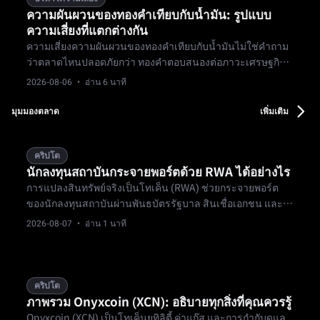
ความผันผวนของทองคำเทียบกับน้ำมัน: รูปแบบ
ความเสี่ยงที่แตกต่างกัน
ความเสี่ยงความผันผวนของทองคำเทียบกับน้ำมันไม่ใช่คำถาม
ว่าตลาดไหนปลอดภัยกว่า ทองคำตอบสนองต่อภาวะเศรษฐกิจ
มหภาค อัตราดอกเบี้ย และดอลลาร์ ในขณะที่น้ำมันตอบสนอง
2026-08-06
· อ่าน 6 นาที
ต่ออุปสงค์ อุปทาน สินค้าคงคลัง และภูมิรัฐศาสตร์ เทรดเดอร์
จำเป็นต้องมีกฎการกำหนดขนาด การรับมือเหตุการณ์ และการ
มุมมองตลาด
เพิ่มเติม
จัดการช่องว่างแยกกัน
คริปโต
นักลงทุนสถาบันกระจายพอร์ตด้วย RWA ได้อย่างไร
การแปลงสินทรัพย์จริงเป็นโทเค็น (RWA) ช่วยกระจายพอร์ต
ของนักลงทุนสถาบันผ่านพันธบัตรรัฐบาล สินเชื่อเอกชน และ
อสังหาริมทรัพย์ การเป็นเจ้าของแบบเศษส่วนและการซื้อขาย
2026-08-07
· อ่าน 1 นาที
24/7 ช่วยเพิ่มสภาพคล่อง สร้างสมดุลระหว่างกองทุนความเสี่ยง
ต่ำ อสังหาริมทรัพย์ความเสี่ยงปานกลาง และสินเชื่อผล
ตอบแทนสูง (8-12%)
คริปโต
ภาพรวม Onyxcoin (XCN): อธิบายทุกสิ่งที่คุณควรรู้
Onyxcoin (XCN) เป็นโทเค็นยูทิลิตี้ ค่าแก๊ส และการกำกับดูแล