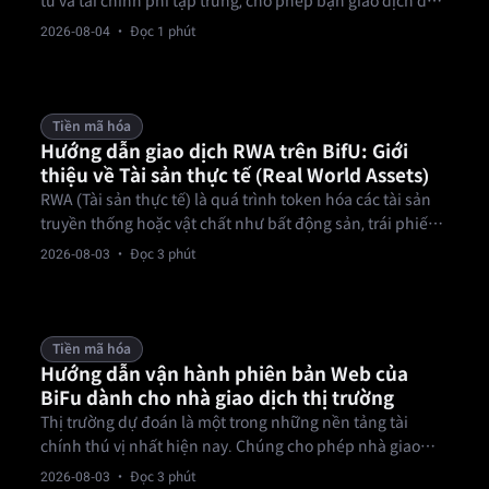
tử và tài chính phi tập trung, cho phép bạn giao dịch dựa
trên các sự kiện thực tế như kết quả thể thao, bầu cử, tin
2026-08-04
· Đọc 1 phút
tức và giải trí bằng hợp đồng có thể xác minh.
Tiền mã hóa
Hướng dẫn giao dịch RWA trên BifU: Giới
thiệu về Tài sản thực tế (Real World Assets)
RWA (Tài sản thực tế) là quá trình token hóa các tài sản
truyền thống hoặc vật chất như bất động sản, trái phiếu,
hàng hóa, tín dụng tư nhân và cổ phiếu lên blockchain,
2026-08-03
· Đọc 3 phút
cho phép giao dịch 24/7, minh bạch, thanh khoản cao và
rào cản thấp hơn so với tài chính truyền thống.
Tiền mã hóa
Hướng dẫn vận hành phiên bản Web của
BiFu dành cho nhà giao dịch thị trường
Thị trường dự đoán là một trong những nền tảng tài
chính thú vị nhất hiện nay. Chúng cho phép nhà giao
dịch mua và bán hợp đồng dựa trên các sự kiện tương lai
2026-08-03
· Đọc 3 phút