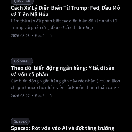
Quy định
Cách Xử Lý Diễn Biến Từ Trump: Fed, Dầu Mỏ
và Tiền Mã Hóa
Làm thế nào để phân biệt các diễn biến đã xác nhận từ
Trump với phản ứng đầu cơ của thị trường?
2026-08-08
· Đọc 4 phút
Cổ phiếu
Theo dõi biến động ngân hàng: Y tế, di sản
và vốn cổ phần
Các biến động Ngân hàng gần đây xác nhận $250 million
chi phí thuốc cho nhân viên, tài khoản thanh toán cạn
kiệt và áp lực ký quỹ hoạt động. Yêu cầu bồi thường y tế,
2026-08-07
· Đọc 5 phút
thu hồi di sản và thu hẹp ký quỹ cổ phần làm thay đổi nợ
nghĩa vụ của các định chế tài chính lớn như thế nào?
SpaceX
Spacex: Rót vốn vào AI và đợt tăng trưởng