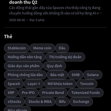
doanh thu Q2
Các động thái gần đây của Spacex cho thấy công ty đang
chuyển hướng dòng vốn khổng lồ vào cơ sở hạ tầng AI vật
lý, sử dụng Tesla Megapack cho cơ sở Memphis Colossus
2026-08-06
· Đọc 5 phút
trong khi doanh thu Q2 tăng vọt.
Thẻ
Stablecoin
Meme coin
Dầu
Hướng dẫn nền tảng
Thị trường dự đoán
Giáo dục sản phẩm
Quy định
Phòng chống lừa đảo
Bảo mật
SHIB
Solana
SpaceX
Layer-1
Mở khóa token
Toncoin
XRP
Pre-IPO
Private Bond
Tokenized Funds
xStocks
Stocks & RWA
Bifu
Exchange
Mùa altcoin