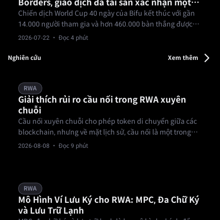
Borders, giao dịch đa tài sản xác nhận một
tài khoản, giao dịch thế giới
Chiến dịch World Cup 40 ngày của Bifu kết thúc với gần
14.000 người tham gia và hơn 460.000 bàn thắng được
ghi, với giao dịch ngoại hối đạt khối lượng danh nghĩa
2026-07-22
· Đọc 4 phút
hơn 160 triệu USD — một bài kiểm tra thực tế cho luận
điểm một tài khoản, đa tài sản của Bifu.
Nghiên cứu
Xem thêm
RWA
Giải thích rủi ro cầu nối trong RWA xuyên
chuỗi
Cầu nối xuyên chuỗi cho phép token di chuyển giữa các
blockchain, nhưng về mặt lịch sử, cầu nối là một trong
những phần dễ bị tấn công nhất của cơ sở hạ tầng tiền
2026-08-08
· Đọc 9 phút
điện tử, thêm một lớp rủi ro thực sự cho bất kỳ token RWA
nào phụ thuộc vào nó.
RWA
Mô Hình Ví Lưu Ký cho RWA: MPC, Đa Chữ Ký
và Lưu Trữ Lạnh