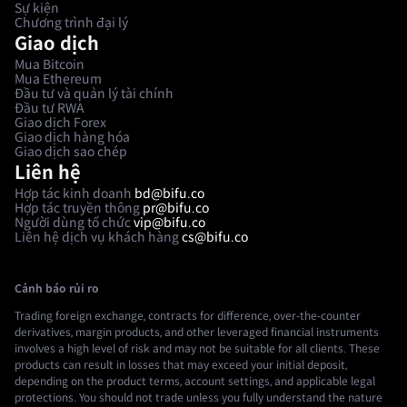
Sự kiện
Chương trình đại lý
Giao dịch
Mua Bitcoin
Mua Ethereum
Đầu tư và quản lý tài chính
Đầu tư RWA
Giao dịch Forex
Giao dịch hàng hóa
Giao dịch sao chép
Liên hệ
Hợp tác kinh doanh
bd@bifu.co
Hợp tác truyền thông
pr@bifu.co
Người dùng tổ chức
vip@bifu.co
Liên hệ dịch vụ khách hàng
cs@bifu.co
Cảnh báo rủi ro
Trading foreign exchange, contracts for difference, over-the-counter
derivatives, margin products, and other leveraged financial instruments
involves a high level of risk and may not be suitable for all clients. These
products can result in losses that may exceed your initial deposit,
depending on the product terms, account settings, and applicable legal
protections. You should not trade unless you fully understand the nature