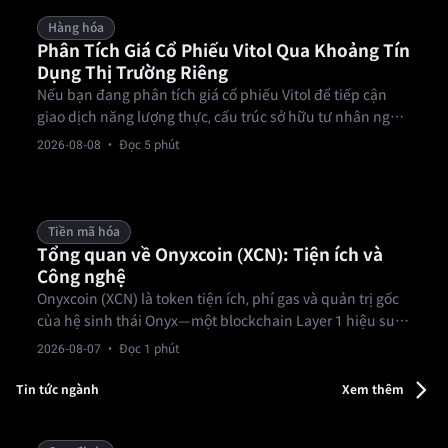
Hàng hóa
Phân Tích Giá Cổ Phiếu Vitol Qua Khoảng Tín
Dụng Thị Trường Riêng
Nếu bạn đang phân tích giá cổ phiếu Vitol để tiếp cận
giao dịch năng lượng thực, cấu trúc sở hữu tư nhân ngăn
chặn truy cập trực tiếp từ thị trường bán lẻ.
2026-08-08
· Đọc 5 phút
Tiền mã hóa
Tổng quan về Onyxcoin (XCN): Tiện ích và
Công nghệ
Onyxcoin (XCN) là token tiện ích, phí gas và quản trị gốc
của hệ sinh thái Onyx—một blockchain Layer 1 hiệu suất
cao được xây dựng cho các khoản thanh toán, tổ chức tài
2026-08-07
· Đọc 1 phút
chính và ứng dụng thực tế.
Tin tức ngành
Xem thêm