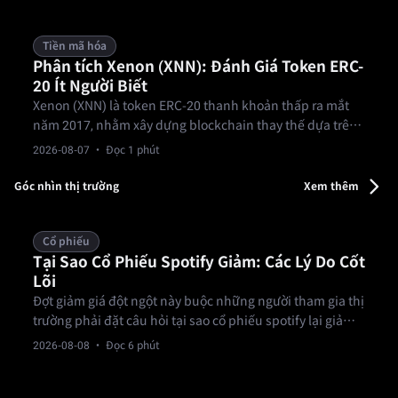
Tiền mã hóa
Phân tích Xenon (XNN): Đánh Giá Token ERC-
20 Ít Người Biết
Xenon (XNN) là token ERC-20 thanh khoản thấp ra mắt
năm 2017, nhằm xây dựng blockchain thay thế dựa trên
EOS. Với tổng cung 1 tỷ và lượng lưu thông 300 triệu, nó
2026-08-07
· Đọc 1 phút
vẫn là tài sản vi hóa ngủ đông trên trang xem trước
CoinMarketCap.
Góc nhìn thị trường
Xem thêm
Cổ phiếu
Tại Sao Cổ Phiếu Spotify Giảm: Các Lý Do Cốt
Lõi
Đợt giảm giá đột ngột này buộc những người tham gia thị
trường phải đặt câu hỏi tại sao cổ phiếu spotify lại giảm
khi các chỉ số lợi nhuận cốt lõi được cải thiện. Các nhà
2026-08-08
· Đọc 6 phút
giao dịch nắm giữ cổ phiếu Spotify Technology (NYSE:
SPOT) phải đối mặt với khoảng trống định giá bất ngờ.