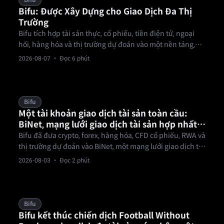
Bifu
Bifu: Được Xây Dựng cho Giao Dịch Đa Thị
Trường
Bifu tích hợp tài sản thực, cổ phiếu, tiền điện tử, ngoại
hối, hàng hóa và thị trường dự đoán vào một nền tảng,
cho phép nhà giao dịch đa tài sản linh hoạt chuyển đổi
2026-08-07
· Đọc 6 phút
trọng tâm thị trường.
Bifu
Một tài khoản giao dịch tài sản toàn cầu:
BiNet, mạng lưới giao dịch tài sản hợp nhất
của Bifu
Bifu đã đưa crypto, forex, hàng hóa, CFD cổ phiếu, RWA và
thị trường dự đoán vào BiNet, một mạng lưới giao dịch tài
sản hợp nhất nơi một lần KYC và một quỹ tiền mở ra mọi
2026-08-03
· Đọc 2 phút
thị trường.
Bifu
Bifu kết thúc chiến dịch Football Without