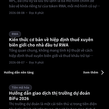
MPC, đa chữ ký và lưu trữ lạnh là ba mô hình chính để
bảo vệ khóa riêng tư của token RWA, mỗi mô hình có sự
đánh đổi khác nhau giữa bảo mật, tốc độ và tính linh
2026-08-08
· Đọc 8 phút
hoạt trong vận hành.
RWA
Kiến thức cơ bản về hiệp định thuế xuyên
biên giới cho nhà đầu tư RWA
Tổng quan chung, không mang tính kỹ thuật về cách
hiệp định thuế xuyên biên giới và thuế khấu trừ tại
nguồn tác động đến thu nhập từ đầu tư RWA; không phải
2026-08-07
· Đọc 9 phút
lời khuyên thuế.
Hướng dẫn nền tảng
Xem thêm
Tiền mã hóa
Hướng dẫn giao dịch thị trường dự đoán
BiFu 2026
Thị trường dự đoán là một cải tiến thú vị trong tiền điện