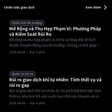
có thể xác minh — từ kết quả thể thao, bầu cử đến giải
trí.
Chiến lược giao dịch
Xem thêm
Phân tích thị trường
Mở Rộng và Thu Hẹp Phạm Vi: Phương Pháp
và Kiểm Soát Rủi Ro
Mở rộng và thu hẹp phạm vi mô tả sự thay đổi về kích
thước chuyển động của thị trường. Chúng có thể giúp
nhà giao dịch chuẩn bị kế hoạch rủi ro, nhưng không dự
2026-08-08
· Đọc 6 phút
đoán hướng đi.
Quản trị rủi ro
Rủi ro giao dịch khí tự nhiên: Tính thời vụ và
rủi ro gap
Rủi ro giao dịch khí tự nhiên bị chi phối bởi thời tiết, tính
thời vụ, kho lưu trữ, sản xuất, hạn chế vận chuyển và rủi
ro gap. Thị trường có thể biến động mạnh quanh các dự
2026-08-08
· Đọc 6 phút
báo và dữ liệu theo lịch trình.