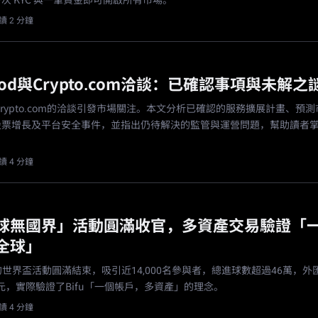
次 KYC 與一筆資金即可開啟所有市場。
讀 2 分鐘
hood與Crypto.com洽談：已確認事項與未解之
d與Crypto.com的洽談引發市場關注。本文分析已確認的服務擴展計畫、預
股票增長及平台安全事件，並指出仍待解決的監管與運營問題，幫助讀者
讀 4 分鐘
「足球無國界」活動圓滿收官，多資產交易驗證「
全球」
0天的世界盃活動圓滿結束，吸引近14,000名參與者，總進球數超過46萬，
美元，實際驗證了Bifu「一個帳戶，多資產」的理念。
讀 4 分鐘