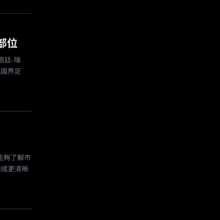
部位
根廷-瑞
無國界足
能夠了解市
變成更清晰