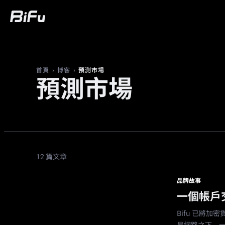
買幣
行情
交易
合約
財富
廣
›
›
預測市場
首頁
博客
預測市場
12 篇文章
品牌故事
一個帳戶交
Bifu 已將加