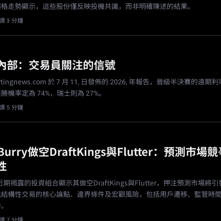
價格走勢顯示，這些股份僅反映投機共識，而非明確陳述的結果。
讀 3 分鐘
內部：交易員關注的信號
rtingnews.com 於 7 月 11, 日發佈的 2026, 年報告，晉級半決賽的遠
機率定為 74%，瑞士則為 27%。
讀 5 分鐘
l Burry做空DraftKings與Flutter：預測市
性
urry近期揭露的投資組合顯示其做空DraftKings與Flutter，押注預測市場將
此結構性交易的核心論點、邊界條件及宏觀風險，包括用戶遷移、監管時
力。
讀 7 分鐘