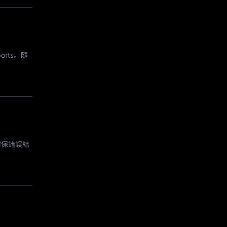
rts。隨
確保錯誤結