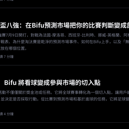
世界盃八強：在Bifu預測市場把你的比賽判斷變成
八強賽7月9日開打，對戰為法國-摩洛哥、西班牙-比利時、挪威-英格蘭、阿
戰表、為什麼淘汰賽是乾淨的預測市場事件、如何在Bifu上手，以及「
該放在哪個位置。
讀 7 分鐘
：Bifu 將看球變成參與市場的切入點
 足球活動不僅僅關於獎金池或任務。它將全球賽事轉化為一個切入點，讓用戶
，並決定是否採取行動。從比賽到預測市場和基於進球的任務，它將足球
讀 4 分鐘