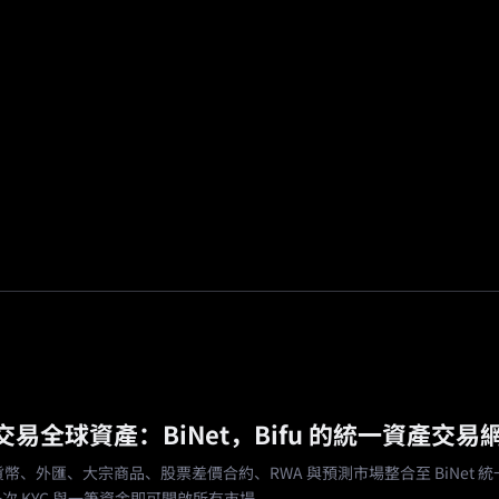
場
活動
邀請返傭
🔥
預測市場
易全球資產：BiNet，Bifu 的統一資產交易
密貨幣、外匯、大宗商品、股票差價合約、RWA 與預測市場整合至 BiNet 