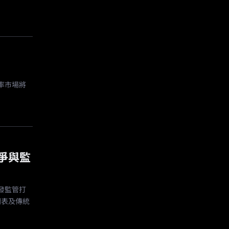
期利率市場將
場競爭與監
引發監管打
間表及傳統