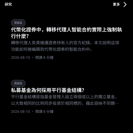
研究
更多
RWA
代幣化證券中，轉移代理人智能合約實際上強制執
行什麼？
轉移代理人負責維護證券持有人的官方紀錄。本文說明這項
功能如何被編碼到代幣化證券的智能合約中。
2026-08-10
· 閱讀 8 分鐘
RWA
私募基金為何採用平行基金結構？
平行基金結構是指基金管理人設立兩個或以上的獨立基金，
以大致相同的比例同步投資於相同標的，藉此容納不同類型
的投資人或滿足不同司法管轄區的要求。
2026-08-10
· 閱讀 8 分鐘