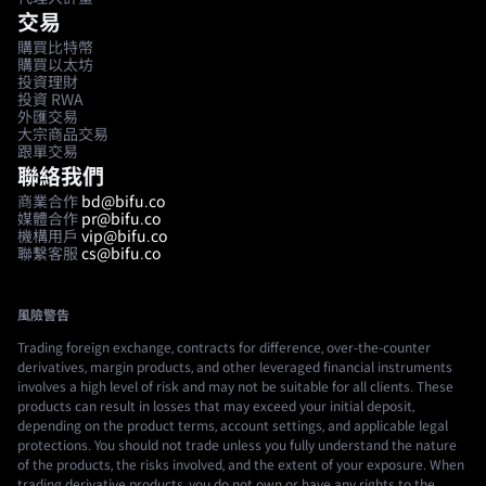
交易
購買比特幣
購買以太坊
投資理財
投資 RWA
外匯交易
大宗商品交易
跟單交易
聯絡我們
商業合作
bd@bifu.co
媒體合作
pr@bifu.co
機構用戶
vip@bifu.co
聯繫客服
cs@bifu.co
風險警告
Trading foreign exchange, contracts for difference, over-the-counter
derivatives, margin products, and other leveraged financial instruments
involves a high level of risk and may not be suitable for all clients. These
products can result in losses that may exceed your initial deposit,
depending on the product terms, account settings, and applicable legal
protections. You should not trade unless you fully understand the nature
of the products, the risks involved, and the extent of your exposure. When
trading derivative products, you do not own or have any rights to the