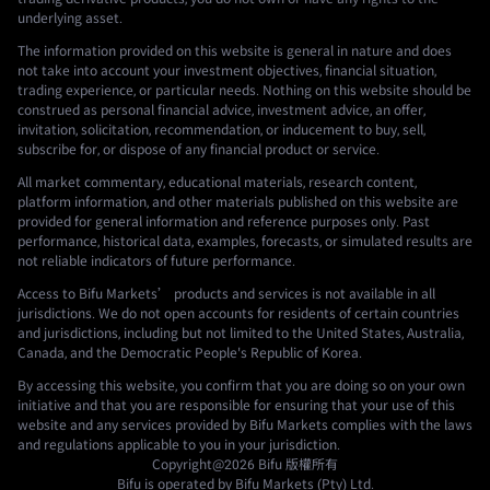
underlying asset.
The information provided on this website is general in nature and does
not take into account your investment objectives, financial situation,
trading experience, or particular needs. Nothing on this website should be
construed as personal financial advice, investment advice, an offer,
invitation, solicitation, recommendation, or inducement to buy, sell,
subscribe for, or dispose of any financial product or service.
All market commentary, educational materials, research content,
platform information, and other materials published on this website are
provided for general information and reference purposes only. Past
performance, historical data, examples, forecasts, or simulated results are
not reliable indicators of future performance.
Access to Bifu Markets’ products and services is not available in all
jurisdictions. We do not open accounts for residents of certain countries
and jurisdictions, including but not limited to the United States, Australia,
Canada, and the Democratic People's Republic of Korea.
By accessing this website, you confirm that you are doing so on your own
initiative and that you are responsible for ensuring that your use of this
website and any services provided by Bifu Markets complies with the laws
and regulations applicable to you in your jurisdiction.
Copyright@2026
Bifu
版權所有
Bifu is operated by Bifu Markets (Pty) Ltd.