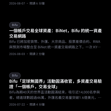
改變時保有在場權。
2026-08-07
· 閱讀 6 分鐘
Bifu
一個帳戶交易全球資產：BiNet，Bifu 的統一資產
交易網路
Bifu 已將加密貨幣、外匯、大宗商品、股票差價合約、RWA
與預測市場整合至 BiNet 統一資產交易網路之下，一次 KYC
與一筆資金即可開啟所有市場。
2026-08-03
· 閱讀 2 分鐘
Bifu
Bifu「足球無國界」活動圓滿收官，多資產交易驗
證「一個帳戶，交易全球」
Bifu為期40天的世界盃活動圓滿結束，吸引近14,000名參與
者，總進球數超過46萬，外匯名義交易量突破1.6億美元，實
際驗證了Bifu「一個帳戶，多資產」的理念。
2026-07-22
· 閱讀 4 分鐘