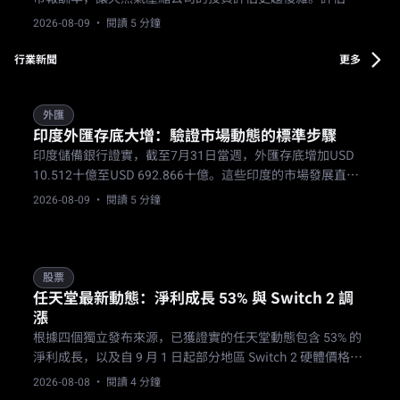
USAC 股票時，必須檢視其議定的費用型合約能否承受成本
2026-08-09
· 閱讀 5 分鐘
飆升與公債殖利率波動的考驗。
行業新聞
更多
外匯
印度外匯存底大增：驗證市場動態的標準步驟
印度儲備銀行證實，截至7月31日當週，外匯存底增加USD
10.512十億至USD 692.866十億。這些印度的市場發展直接
改變了商業銀行參與者所使用的貨幣管理工作流程與風險模
2026-08-09
· 閱讀 5 分鐘
型，並修改了授權外匯交易商的營運限制，需要詳細的來源
文件檢核來區分已確認的估值變化與未經證實的資本流入。
股票
任天堂最新動態：淨利成長 53% 與 Switch 2 調
漲
根據四個獨立發布來源，已獲證實的任天堂動態包含 53% 的
淨利成長，以及自 9 月 1 日起部分地區 Switch 2 硬體價格調
漲。
2026-08-08
· 閱讀 4 分鐘