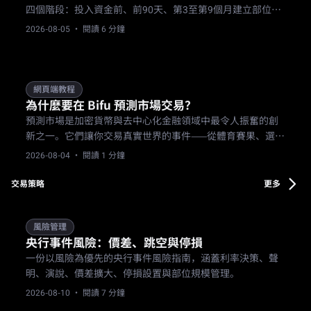
四個階段：投入資金前、前90天、第3至第9個月建立部位，
以及年終檢討。內容涵蓋研究、KYC與資格審查、從小額開
2026-08-05
· 閱讀 6 分鐘
始、分散投資於不同產品等。
網頁端教程
為什麼要在 Bifu 預測市場交易？
預測市場是加密貨幣與去中心化金融領域中最令人振奮的創
新之一。它們讓你交易真實世界的事件——從體育賽果、選舉
到新聞與娛樂——使用可驗證的合約。
2026-08-04
· 閱讀 1 分鐘
交易策略
更多
風險管理
央行事件風險：價差、跳空與停損
一份以風險為優先的央行事件風險指南，涵蓋利率決策、聲
明、演說、價差擴大、停損設置與部位規模管理。
2026-08-10
· 閱讀 7 分鐘